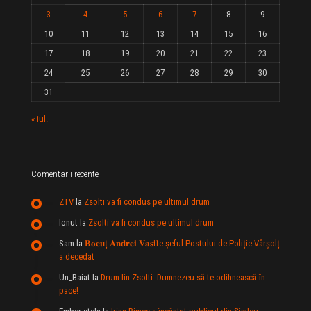
3
4
5
6
7
8
9
10
11
12
13
14
15
16
17
18
19
20
21
22
23
24
25
26
27
28
29
30
31
« iul.
Comentarii recente
ZTV
la
Zsolti va fi condus pe ultimul drum
Ionut
la
Zsolti va fi condus pe ultimul drum
Sam
la
𝐁𝐨𝐜𝐮ț 𝐀𝐧𝐝𝐫𝐞𝐢 𝐕𝐚𝐬𝐢𝐥e şeful Postului de Poliție Vârșolț
a decedat
Un_Baiat
la
Drum lin Zsolti. Dumnezeu sã te odihneascã în
pace!