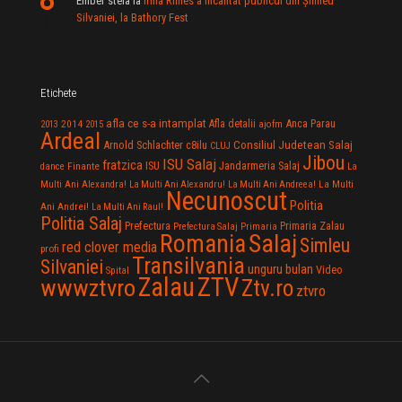
Ember stela
la
Irina Rimes a încântat publicul din Şimleu
Silvaniei, la Bathory Fest
Etichete
afla ce s-a intamplat
Anca Parau
2014
Afla detalii
2013
2015
ajofm
Ardeal
Consiliul Judetean Salaj
Arnold Schlachter
c8ilu
CLUJ
Jibou
ISU Salaj
fratzica
Jandarmeria Salaj
Finante
ISU
dance
La
La Multi
Multi Ani Alexandra!
La Multi Ani Alexandru!
La Multi Ani Andreea!
Necunoscut
Politia
Ani Andrei!
La Multi Ani Raul!
Politia Salaj
Prefectura
Primaria Zalau
Prefectura Salaj
Primaria
Salaj
Romania
Simleu
red clover media
profi
Transilvania
Silvaniei
unguru bulan
Video
Spital
Zalau
ZTV
wwwztvro
Ztv.ro
ztvro