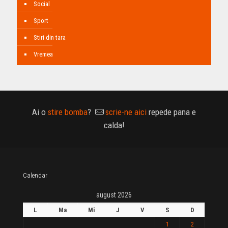
Social
Sport
Stiri din tara
Vremea
Ai o
stire bomba
?
scrie-ne aici
repede pana e
calda!
Calendar
august 2026
L
Ma
Mi
J
V
S
D
1
2