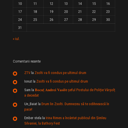
10
11
12
13
14
15
16
17
18
19
20
21
22
23
24
25
26
27
28
29
30
31
« iul.
Comentarii recente
ZTV
la
Zsolti va fi condus pe ultimul drum
Ionut
la
Zsolti va fi condus pe ultimul drum
Sam
la
𝐁𝐨𝐜𝐮ț 𝐀𝐧𝐝𝐫𝐞𝐢 𝐕𝐚𝐬𝐢𝐥e şeful Postului de Poliție Vârșolț
a decedat
Un_Baiat
la
Drum lin Zsolti. Dumnezeu sã te odihneascã în
pace!
Ember stela
la
Irina Rimes a încântat publicul din Şimleu
Silvaniei, la Bathory Fest