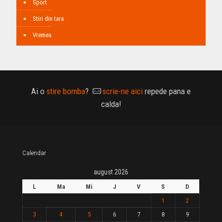
Sport
Stiri din tara
Vremea
Ai o
stire bomba
?
scrie-ne aici
repede pana e
calda!
Calendar
august 2026
L
Ma
Mi
J
V
S
D
1
2
3
4
5
6
7
8
9