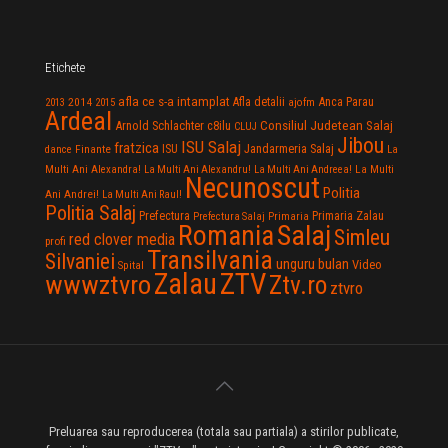
Etichete
afla ce s-a intamplat
Anca Parau
2014
Afla detalii
2013
2015
ajofm
Ardeal
Consiliul Judetean Salaj
Arnold Schlachter
c8ilu
CLUJ
Jibou
ISU Salaj
fratzica
Jandarmeria Salaj
Finante
ISU
dance
La
La Multi
Multi Ani Alexandra!
La Multi Ani Alexandru!
La Multi Ani Andreea!
Necunoscut
Politia
Ani Andrei!
La Multi Ani Raul!
Politia Salaj
Prefectura
Primaria Zalau
Prefectura Salaj
Primaria
Salaj
Romania
Simleu
red clover media
profi
Transilvania
Silvaniei
unguru bulan
Video
Spital
Zalau
ZTV
wwwztvro
Ztv.ro
ztvro
Preluarea sau reproducerea (totala sau partiala) a stirilor publicate,