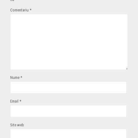
Comentariu
*
Nume
*
Email
*
Site web