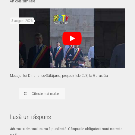
Articole similare
3 august 2026
Mesajul lui Dinu Iancu-Sãlãjanu, preşedintele CJS, la Guruslãu
Citeste mai multe
Lasă un răspuns
Adresa ta de email nu va fi publicată.
Câmpurile obligatorii sunt marcate
cu
*