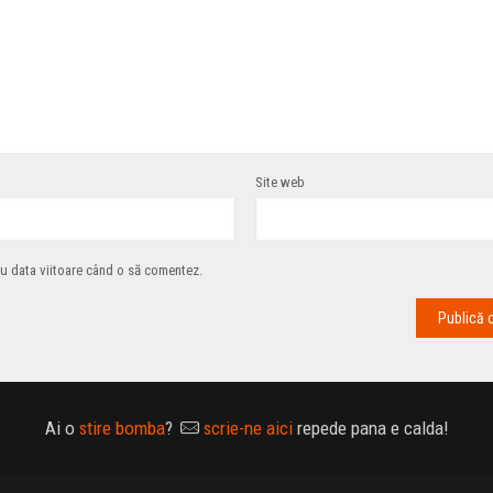
Site web
ru data viitoare când o să comentez.
Ai o
stire bomba
?
scrie-ne aici
repede pana e calda!