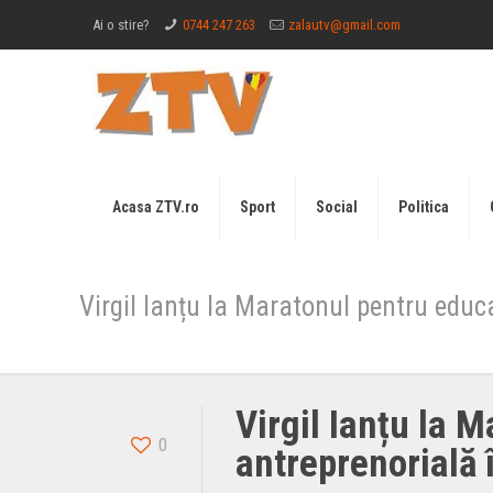
Ai o stire?
0744 247 263
zalautv@gmail.com
Acasa ZTV.ro
Sport
Social
Politica
Virgil Ianțu la Maratonul pentru educ
Virgil Ianțu la 
0
antreprenorială 