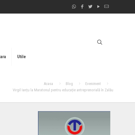
tara
Utile
Acasa
Blog
Eveniment
Virgil Ianțu la Maratonul pentru educație antreprenorială în Zalău