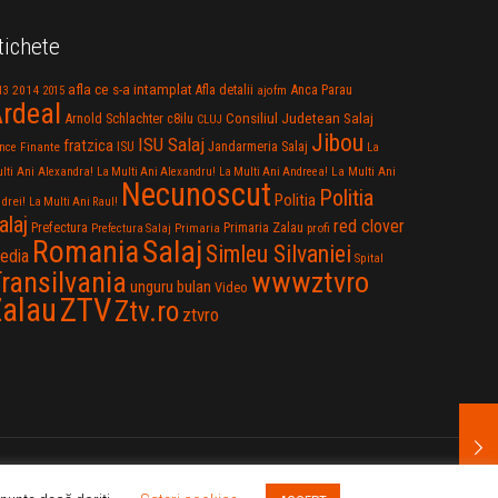
tichete
afla ce s-a intamplat
Anca Parau
2014
Afla detalii
13
2015
ajofm
rdeal
Consiliul Judetean Salaj
Arnold Schlachter
c8ilu
CLUJ
Jibou
ISU Salaj
fratzica
Jandarmeria Salaj
Finante
ISU
nce
La
La Multi Ani
lti Ani Alexandra!
La Multi Ani Alexandru!
La Multi Ani Andreea!
Necunoscut
Politia
Politia
drei!
La Multi Ani Raul!
alaj
red clover
Prefectura
Primaria Zalau
profi
Prefectura Salaj
Primaria
Salaj
Romania
Simleu Silvaniei
edia
Spital
wwwztvro
ransilvania
unguru bulan
Video
Zalau
ZTV
Ztv.ro
ztvro
e pe Internet - Zalau TV