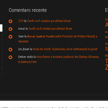
Comentarii recente
E
20
ZTV
la
Zsolti va fi condus pe ultimul drum
A
Ionut
la
Zsolti va fi condus pe ultimul drum
da
Sam
la
𝐁𝐨𝐜𝐮ț 𝐀𝐧𝐝𝐫𝐞𝐢 𝐕𝐚𝐬𝐢𝐥e şeful Postului de Poliție Vârșolț a
Mu
decedat
An
S
Un_Baiat
la
Drum lin Zsolti. Dumnezeu sã te odihneascã în pace!
m
Ember stela
la
Irina Rimes a încântat publicul din Şimleu Silvaniei,
T
la Bathory Fest
ra indicarea sursei "ZTV.ro", este interzisa! Copyright © 2006 - 2020 ZTV.ro - Televiziun