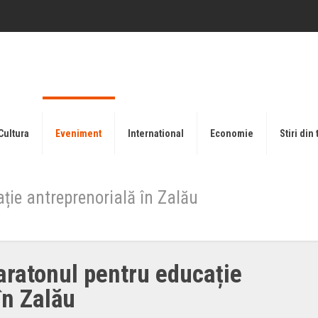
Cultura
Eveniment
International
Economie
Stiri din 
ație antreprenorială în Zalău
Maratonul pentru educație
în Zalău