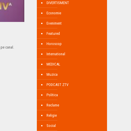
DIVERTISMENT
Economie
Eveniment
Featured
Horoscop
 pe canal.
International
MEDICAL
Muzica
PODCAST ZTV
Politica
Reclame
Religie
Social