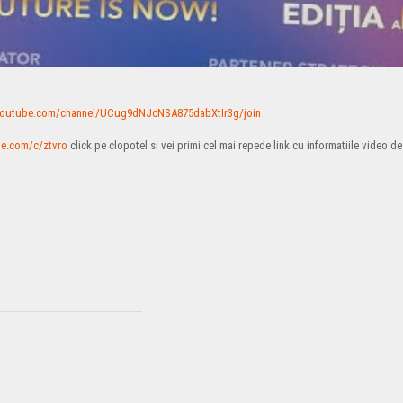
youtube.com/channel/UCug9dNJcNSA875dabXtIr3g/join
be.com/c/ztvro
click pe clopotel si vei primi cel mai repede link cu informatiile video de