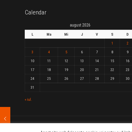
Calendar
august 2026
L
Ma
Mi
J
V
S
D
1
2
3
4
5
6
7
8
9
10
11
12
13
14
15
16
17
18
19
20
21
22
23
24
25
26
27
28
29
30
31
« iul.
Preluarea sau reproducerea (totala sau partiala) a stirilor publicate, fa