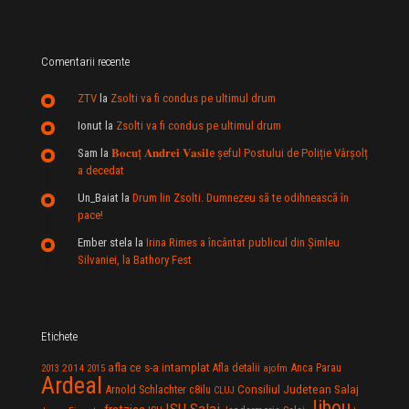
Comentarii recente
ZTV
la
Zsolti va fi condus pe ultimul drum
Ionut
la
Zsolti va fi condus pe ultimul drum
Sam
la
𝐁𝐨𝐜𝐮ț 𝐀𝐧𝐝𝐫𝐞𝐢 𝐕𝐚𝐬𝐢𝐥e şeful Postului de Poliție Vârșolț
a decedat
Un_Baiat
la
Drum lin Zsolti. Dumnezeu sã te odihneascã în
pace!
Ember stela
la
Irina Rimes a încântat publicul din Şimleu
Silvaniei, la Bathory Fest
Etichete
afla ce s-a intamplat
Anca Parau
2014
Afla detalii
2013
2015
ajofm
Ardeal
Consiliul Judetean Salaj
Arnold Schlachter
c8ilu
CLUJ
Jibou
ISU Salaj