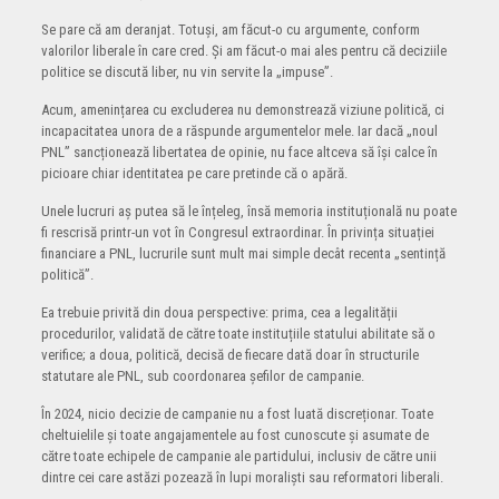
Se pare că am deranjat. Totuși, am făcut-o cu argumente, conform
valorilor liberale în care cred. Și am făcut-o mai ales pentru că deciziile
politice se discută liber, nu vin servite la „impuse”.
Acum, amenințarea cu excluderea nu demonstrează viziune politică, ci
incapacitatea unora de a răspunde argumentelor mele. Iar dacă „noul
PNL” sancționează libertatea de opinie, nu face altceva să își calce în
picioare chiar identitatea pe care pretinde că o apără.
Unele lucruri aș putea să le înțeleg, însă memoria instituțională nu poate
fi rescrisă printr-un vot în Congresul extraordinar. În privința situației
financiare a PNL, lucrurile sunt mult mai simple decât recenta „sentință
politică”.
Ea trebuie privită din doua perspective: prima, cea a legalității
procedurilor, validată de către toate instituțiile statului abilitate să o
verifice; a doua, politică, decisă de fiecare dată doar în structurile
statutare ale PNL, sub coordonarea șefilor de campanie.
În 2024, nicio decizie de campanie nu a fost luată discreționar. Toate
cheltuielile și toate angajamentele au fost cunoscute și asumate de
către toate echipele de campanie ale partidului, inclusiv de către unii
dintre cei care astăzi pozează în lupi moraliști sau reformatori liberali.