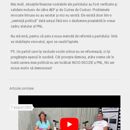
Mai mult, situațiile financiar-contabile ale partidului au fost verificate și
validate inclusiv de către AEP și de Curtea de Conturi. Problemele
invocate întruna nu au existat și nici nu există. Ele există doar într-o
„sentință politică” dată astazi fără nici o dezbatere prealabilă în vreun
cadru statutar al PNL.
Nu mă miră, pentru că asta e noua metodă de reformă a partidului: întâi
se stabilește vinovatul, apoi se caută faptele.
PS: Un partid care își exclude vocile critice nu se reformează, ci își
pregătește eșecul în surdină. Cât privește demisia, atâta vreme cât în
toată cariera mea politică nu am încălcat NICIO DECIZIE a PNL, NU am
niciun motiv să demisionez!
Articole similare
7 august 2026