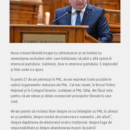
Noua viziune liberală începe cu ultimatumuri și se încheie cu
amenințarea excluderii celor care îndrăznesc să aibă o altă opinie în
interiorul partidului. Subliniez, doar in interiorul partidului. E deplorabil
și hilar unde s-a ajuns.
În peste 27 de ani petrecuți în PNL, mi-am exprimat toate pozițiile în
cadrul organismelor statutare ale PNL. Cel mai recent, în Biroul Politic
Național și în Colegiul Director Județean al PNL Sălaj. Am făcut asta
pentru că am rămas și rămân consecvent principiilor liberale în care
cred.
Mi-am permis să vorbesc liber despre ce s-a întâmplat cu PNL în ultimul
an și jumătate, despre modul de promovare a oamenilor „din afară”,
despre depărtarea de electoratul nostru tradițional, despre fuga de
responsabilitate și despre abandonarea muncii de partid.