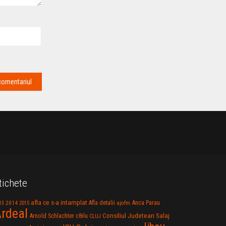
tichete
afla ce s-a intamplat
Anca Parau
2014
Afla detalii
13
2015
ajofm
rdeal
Consiliul Judetean Salaj
Arnold Schlachter
c8ilu
CLUJ