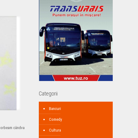
Categorii
Bancuri
Comedy
e vorbeam cândva
Cultura