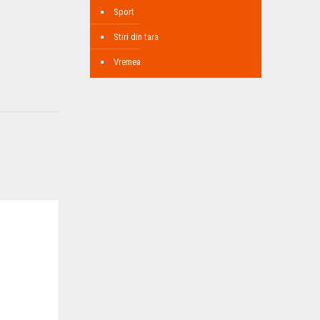
Sport
Stiri din tara
Vremea