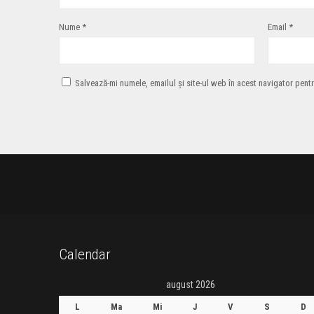
Nume
*
Email
*
Salvează-mi numele, emailul și site-ul web în acest navigator pent
Calendar
august 2026
L
Ma
Mi
J
V
S
D