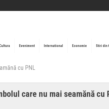
Cultura
Eveniment
International
Economie
Stiri din 
seamănă cu PNL
mbolul care nu mai seamănă cu