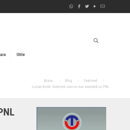
tara
Utile
Acasa
Blog
Featured
Lucian Bode: Simbolul care nu mai seamănă cu PNL
 PNL