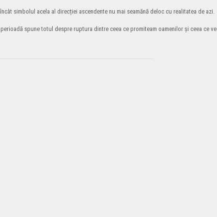
încât simbolul acela al direcției ascendente nu mai seamănă deloc cu realitatea de azi.
ltima perioadă spune totul despre ruptura dintre ceea ce promiteam oamenilor și ceea ce 