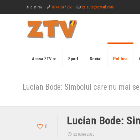
Ai o stire?
0744 247 263
zalautv@gmail.com
Acasa ZTV.ro
Sport
Social
Politica
Lucian Bode: Simbolul care nu mai 
Lucian Bode: Si
0
22 iunie 2026