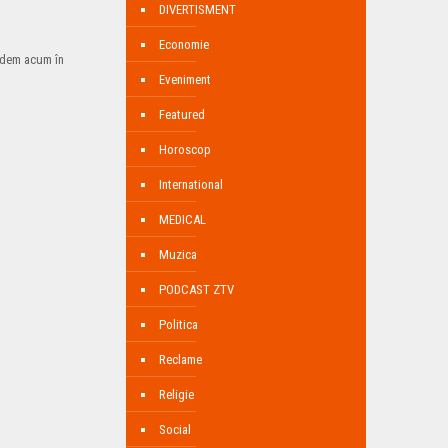
DIVERTISMENT
Economie
vedem acum în
Eveniment
Featured
Horoscop
International
MEDICAL
Muzica
PODCAST ZTV
Politica
Reclame
Religie
Social