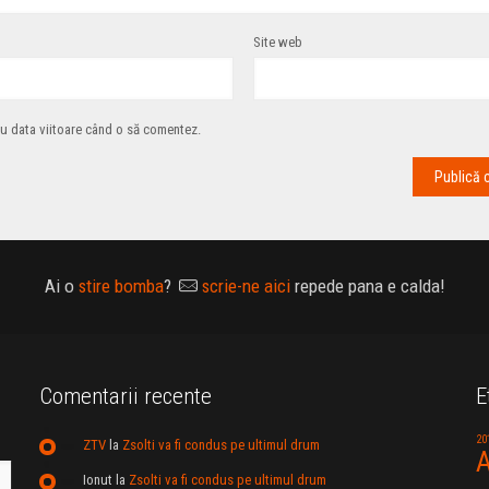
Site web
ru data viitoare când o să comentez.
Ai o
stire bomba
?
scrie-ne aici
repede pana e calda!
Comentarii recente
E
20
ZTV
la
Zsolti va fi condus pe ultimul drum
A
Ionut
la
Zsolti va fi condus pe ultimul drum