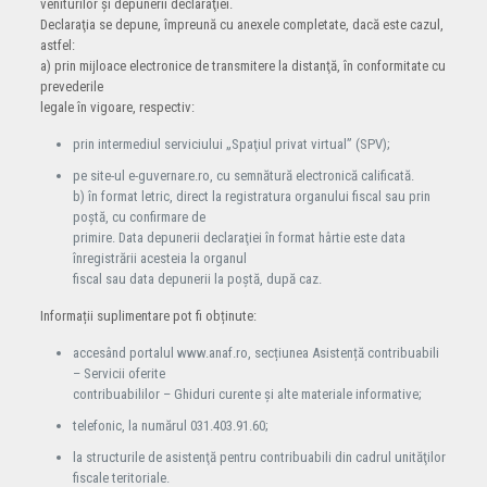
veniturilor şi depunerii declaraţiei.
Declaraţia se depune, împreună cu anexele completate, dacă este cazul,
astfel:
a) prin mijloace electronice de transmitere la distanţă, în conformitate cu
prevederile
legale în vigoare, respectiv:
prin intermediul serviciului „Spaţiul privat virtual” (SPV);
pe site-ul e-guvernare.ro, cu semnătură electronică calificată.
b) în format letric, direct la registratura organului fiscal sau prin
poştă, cu confirmare de
primire. Data depunerii declaraţiei în format hârtie este data
înregistrării acesteia la organul
fiscal sau data depunerii la poştă, după caz.
Informații suplimentare pot fi obținute:
accesând portalul www.anaf.ro, secțiunea Asistență contribuabili
– Servicii oferite
contribuabililor – Ghiduri curente și alte materiale informative;
telefonic, la numărul 031.403.91.60;
la structurile de asistenţă pentru contribuabili din cadrul unităţilor
fiscale teritoriale.