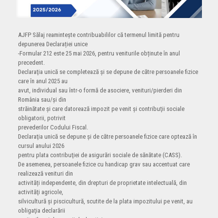
AJFP Sălaj reamintește contribuabililor că termenul limită pentru
depunerea Declarației unice
-Formular 212 este 25 mai 2026, pentru veniturile obținute în anul
precedent.
Declaraţia unică se completează şi se depune de către persoanele fizice
care în anul 2025 au
avut, individual sau într-o formă de asociere, venituri/pierderi din
România sau/şi din
străinătate şi care datorează impozit pe venit şi contribuţii sociale
obligatorii, potrivit
prevederilor Codului Fiscal.
Declaraţia unică se depune şi de către persoanele fizice care optează în
cursul anului 2026
pentru plata contribuţiei de asigurări sociale de sănătate (CASS).
De asemenea, persoanele fizice cu handicap grav sau accentuat care
realizează venituri din
activități independente, din drepturi de proprietate intelectuală, din
activităţi agricole,
silvicultură şi piscicultură, scutite de la plata impozitului pe venit, au
obligaţia declarării