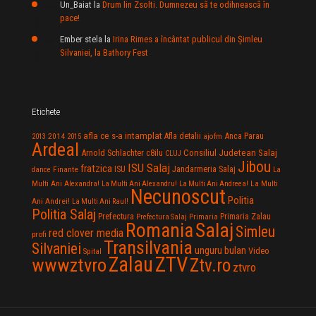
Un_Baiat
la
Drum lin Zsolti. Dumnezeu sã te odihneascã în
pace!
Ember stela
la
Irina Rimes a încântat publicul din Şimleu
Silvaniei, la Bathory Fest
Etichete
afla ce s-a intamplat
Anca Parau
2014
Afla detalii
2013
2015
ajofm
Ardeal
Consiliul Judetean Salaj
Arnold Schlachter
c8ilu
CLUJ
Jibou
ISU Salaj
fratzica
Jandarmeria Salaj
Finante
ISU
dance
La
La Multi
Multi Ani Alexandra!
La Multi Ani Alexandru!
La Multi Ani Andreea!
Necunoscut
Politia
Ani Andrei!
La Multi Ani Raul!
Politia Salaj
Prefectura
Primaria Zalau
Prefectura Salaj
Primaria
Salaj
Romania
Simleu
red clover media
profi
Transilvania
Silvaniei
unguru bulan
Video
Spital
Zalau
ZTV
wwwztvro
Ztv.ro
ztvro