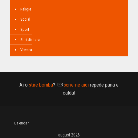
Religie
Social
Sport
Stiri din tara
Vremea
Ai o
stire bomba
?
scrie-ne aici
repede pana e
calda!
Calendar
august 2026