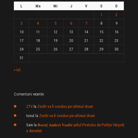
L
Ma
Mi
J
V
S
D
1
2
3
4
5
6
7
8
9
10
11
12
13
14
15
16
17
18
19
20
21
22
23
24
25
26
27
28
29
30
31
« iul.
Comentarii recente
ZTV
la
Zsolti va fi condus pe ultimul drum
Ionut
la
Zsolti va fi condus pe ultimul drum
Sam
la
𝐁𝐨𝐜𝐮ț 𝐀𝐧𝐝𝐫𝐞𝐢 𝐕𝐚𝐬𝐢𝐥e şeful Postului de Poliție Vârșolț
a decedat