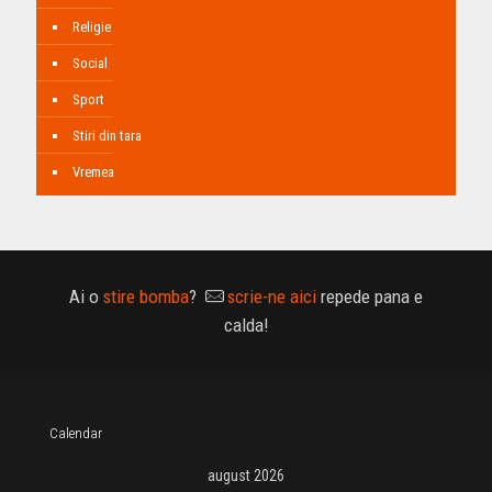
Religie
Social
Sport
Stiri din tara
Vremea
Ai o
stire bomba
?
scrie-ne aici
repede pana e
calda!
Calendar
august 2026