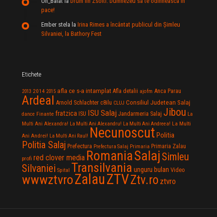
Un_Baiat
la
Drum lin Zsolti. Dumnezeu sã te odihneascã în
pace!
Ember stela
la
Irina Rimes a încântat publicul din Şimleu
Silvaniei, la Bathory Fest
Etichete
afla ce s-a intamplat
Anca Parau
2014
Afla detalii
2013
2015
ajofm
Ardeal
Consiliul Judetean Salaj
Arnold Schlachter
c8ilu
CLUJ
Jibou
ISU Salaj
fratzica
Jandarmeria Salaj
Finante
ISU
dance
La
La Multi
Multi Ani Alexandra!
La Multi Ani Alexandru!
La Multi Ani Andreea!
Necunoscut
Politia
Ani Andrei!
La Multi Ani Raul!
Politia Salaj
Prefectura
Primaria Zalau
Prefectura Salaj
Primaria
Salaj
Romania
Simleu
red clover media
profi
Transilvania
Silvaniei
unguru bulan
Video
Spital
Zalau
ZTV
wwwztvro
Ztv.ro
ztvro