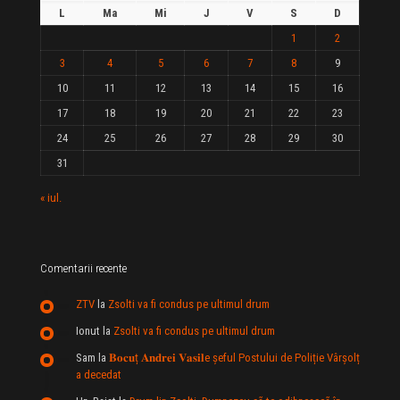
L
Ma
Mi
J
V
S
D
1
2
3
4
5
6
7
8
9
10
11
12
13
14
15
16
17
18
19
20
21
22
23
24
25
26
27
28
29
30
31
« iul.
Comentarii recente
ZTV
la
Zsolti va fi condus pe ultimul drum
Ionut
la
Zsolti va fi condus pe ultimul drum
Sam
la
𝐁𝐨𝐜𝐮ț 𝐀𝐧𝐝𝐫𝐞𝐢 𝐕𝐚𝐬𝐢𝐥e şeful Postului de Poliție Vârșolț
a decedat