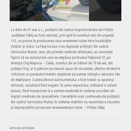
La data de 31 mai a.c., polițiștii din cadrul Inspectoratului de Poliție
Județean Sălaj au fost sesizați, prin apel la numărul unic de urgență
112, cu privire la producerea unui eveniment rutier între localitățile
Zimbor și Sutor. La fața locului s-au deplasat polițiștii din cadrul
Serviciului Rutier, care, din primele verificări efectuate, au constatat
faptul că un autoturism care se deplasa pe Drumul Național 1F, pe
direcția Cluj-Napoca – Zalău, condus de un bărbat de 73 de ani, din
județul Cluj, ar fi pătruns pe sensul opus de circulație, ulterior intrând în
coliziune cu parapetul metalic amplasat pe partea stângă a sensului său
de deplasare. Conducătorul autoturismului a fost testat cu aparatul
etilotest, rezultatul fiind negativ. În urma impactului, bărbatul a suferit
leziuni, fiind transportat la o unitate medicală în vederea acordării de
îngrijiri medicale de specialitate. Cercetările sunt continuate de polițiștii
din cadrul Serviciului Rutier, în vederea stabilirii cu exactitate a cauzelor
și împrejurărilor producerii evenimentului rutier. – Poliția Sãlaj
Articole similare