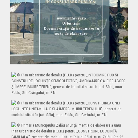
Plan urbanistic de detaliu (P.U.D.) pentru „ÎNTOCMIRE PUD ȘI
CONSTRUIRE LOCUINȚE SEMICOLECTIVE, AMENAJARE CALE DE ACCES
ȘI ÎMPREJMUIRE TEREN”, generat de imobilul situat în jud. Sălaj, mun.
Zalău, Str. Crângului, nr. F.N.
Plan urbanistic de detaliu (P.U.D.) pentru „CONSTRUIREA UNEI
LOCUINȚE UNIFAMILIALE ȘI A ÎMPREJMUIRII TERENULUI”, generat de
imobilul situat în jud. Sălaj, mun. Zalău, Str. Cerbului, nr. F.N.
Primăria Municipiului Zalău anunță intenția de elaborare a unui
Plan urbanistic de detaliu (P.U.D.) pentru „CONSTRUIRE LOCUINȚĂ
FAMILIALĂ”, generat de imobilul situat în jud. Sălaj, mun. Zalău, Str. 22