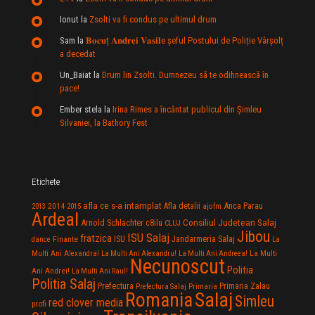
Ionut
la
Zsolti va fi condus pe ultimul drum
Sam
la
𝐁𝐨𝐜𝐮ț 𝐀𝐧𝐝𝐫𝐞𝐢 𝐕𝐚𝐬𝐢𝐥e şeful Postului de Poliție Vârșolț
a decedat
Un_Baiat
la
Drum lin Zsolti. Dumnezeu sã te odihneascã în
pace!
Ember stela
la
Irina Rimes a încântat publicul din Şimleu
Silvaniei, la Bathory Fest
Etichete
afla ce s-a intamplat
Anca Parau
2014
Afla detalii
2013
2015
ajofm
Ardeal
Consiliul Judetean Salaj
Arnold Schlachter
c8ilu
CLUJ
Jibou
ISU Salaj
fratzica
Jandarmeria Salaj
Finante
ISU
dance
La
La Multi
Multi Ani Alexandra!
La Multi Ani Alexandru!
La Multi Ani Andreea!
Necunoscut
Politia
Ani Andrei!
La Multi Ani Raul!
Politia Salaj
Prefectura
Primaria Zalau
Prefectura Salaj
Primaria
Salaj
Romania
Simleu
red clover media
profi