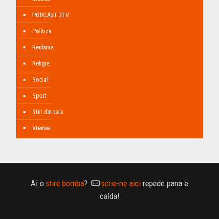
PODCAST ZTV
Politica
Reclame
Religie
Social
Sport
Stiri din tara
Vremea
Ai o
stire bomba
?
scrie-ne aici
repede pana e
calda!