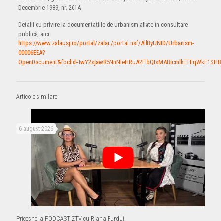
Decembrie 1989, nr. 261A
Detalii cu privire la documentațiile de urbanism aflate în consultare
publică, aici:
https://www.zalausj.ro/portal/zalau/portal.nsf/AllByUNID/Urbanism-
00006EEA?
OpenDocument&fbclid=IwY2xjawR5NnNleHRuA2FlbQIxMABicmlkETFqWkF1
Articole similare
6 august 2026
Pricesne la PODCAST ZTV cu Riana Furdui