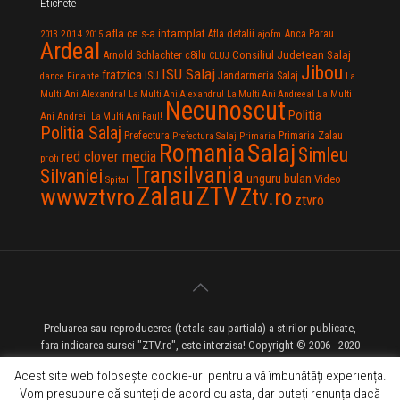
Etichete
afla ce s-a intamplat
Anca Parau
2014
Afla detalii
2013
2015
ajofm
Ardeal
Consiliul Judetean Salaj
Arnold Schlachter
c8ilu
CLUJ
Jibou
ISU Salaj
fratzica
Jandarmeria Salaj
Finante
ISU
dance
La
La Multi
Multi Ani Alexandra!
La Multi Ani Alexandru!
La Multi Ani Andreea!
Necunoscut
Politia
Ani Andrei!
La Multi Ani Raul!
Politia Salaj
Prefectura
Primaria Zalau
Prefectura Salaj
Primaria
Salaj
Romania
Simleu
red clover media
profi
Transilvania
Silvaniei
unguru bulan
Video
Spital
Zalau
ZTV
wwwztvro
Ztv.ro
ztvro
Preluarea sau reproducerea (totala sau partiala) a stirilor publicate,
fara indicarea sursei "ZTV.ro", este interzisa! Copyright © 2006 - 2020
ZTV.ro - Televiziune pe Internet - Zalau TV
Acest site web folosește cookie-uri pentru a vă îmbunătăți experiența.
Vom presupune că sunteți de acord cu asta, dar puteți renunța dacă