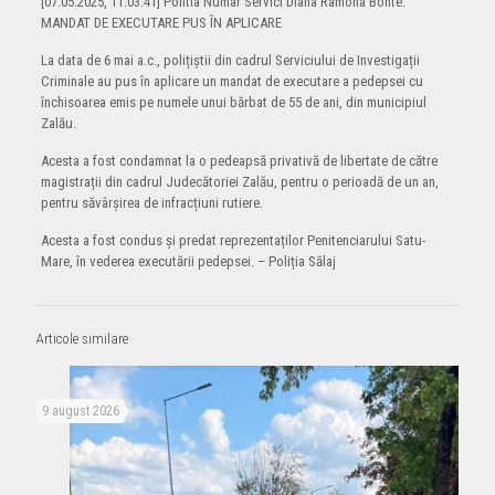
[07.05.2025, 11:03:41] Politia Numar Servici Diana Ramona Bonte:
MANDAT DE EXECUTARE PUS ÎN APLICARE
La data de 6 mai a.c., polițiștii din cadrul Serviciului de Investigații
Criminale au pus în aplicare un mandat de executare a pedepsei cu
închisoarea emis pe numele unui bărbat de 55 de ani, din municipiul
Zalău.
Acesta a fost condamnat la o pedeapsă privativă de libertate de către
magistrații din cadrul Judecătoriei Zalău, pentru o perioadă de un an,
pentru săvârșirea de infracțiuni rutiere.
Acesta a fost condus și predat reprezentaților Penitenciarului Satu-
Mare, în vederea executării pedepsei. – Poliția Sālaj
Articole similare
9 august 2026