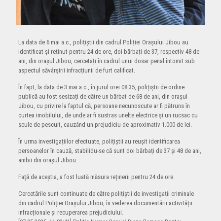
La data de 6 mai a.c., polițiștii din cadrul Poliției Orașului Jibou au
identificat și reținut pentru 24 de ore, doi bărbați de 37, respectiv 48 de
ani, din orașul Jibou, cercetați în cadrul unui dosar penal întomit sub
aspectul săvârșirii infracțiunii de furt calificat.
În fapt, la data de 3 mai a.c., în jurul orei 08.35, polițiștii de ordine
publică au fost sesizați de către un bărbat de 68 de ani, din orașul
Jibou, cu privire la faptul că, persoane necunoscute ar fi pătruns în
curtea imobilului, de unde ar fi sustras unelte electrice și un rucsac cu
scule de pescuit, cauzând un prejudiciu de aproximativ 1.000 de lei.
În urma investigațiilor efectuate, polițiștii au reușit identificarea
persoanelor în cauză, stabilidu-se că sunt doi bărbați de 37 și 48 de ani,
ambii din orașul Jibou.
Față de aceștia, a fost luată măsura reținerii pentru 24 de ore.
Cercetările sunt continuate de către polițiștii de investigații criminale
din cadrul Poliției Orașului Jibou, în vederea documentării activității
infracționale și recuperarea prejudiciului.