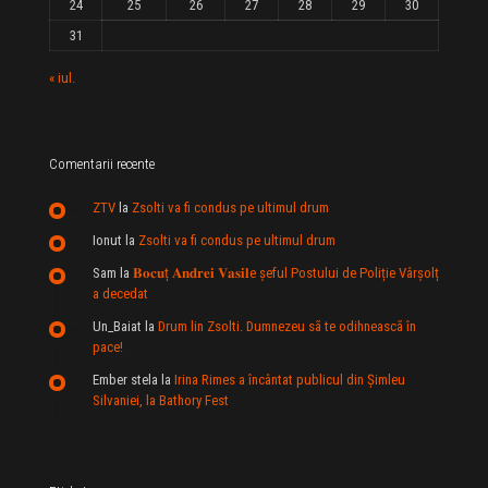
24
25
26
27
28
29
30
31
« iul.
Comentarii recente
ZTV
la
Zsolti va fi condus pe ultimul drum
Ionut
la
Zsolti va fi condus pe ultimul drum
Sam
la
𝐁𝐨𝐜𝐮ț 𝐀𝐧𝐝𝐫𝐞𝐢 𝐕𝐚𝐬𝐢𝐥e şeful Postului de Poliție Vârșolț
a decedat
Un_Baiat
la
Drum lin Zsolti. Dumnezeu sã te odihneascã în
pace!
Ember stela
la
Irina Rimes a încântat publicul din Şimleu
Silvaniei, la Bathory Fest