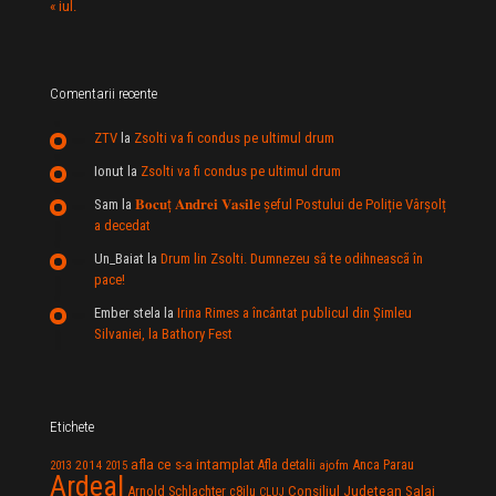
« iul.
Comentarii recente
ZTV
la
Zsolti va fi condus pe ultimul drum
Ionut
la
Zsolti va fi condus pe ultimul drum
Sam
la
𝐁𝐨𝐜𝐮ț 𝐀𝐧𝐝𝐫𝐞𝐢 𝐕𝐚𝐬𝐢𝐥e şeful Postului de Poliție Vârșolț
a decedat
Un_Baiat
la
Drum lin Zsolti. Dumnezeu sã te odihneascã în
pace!
Ember stela
la
Irina Rimes a încântat publicul din Şimleu
Silvaniei, la Bathory Fest
Etichete
afla ce s-a intamplat
Anca Parau
2014
Afla detalii
2013
2015
ajofm
Ardeal
Consiliul Judetean Salaj
Arnold Schlachter
c8ilu
CLUJ