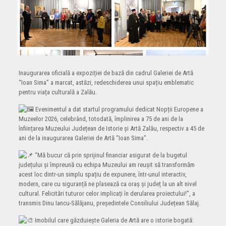
Inaugurarea oficială a expoziției de bază din cadrul Galeriei de Artă
“Ioan Sima” a marcat, astăzi, redeschiderea unui spațiu emblematic
pentru viața culturală a Zalău.
Evenimentul a dat startul programului dedicat Nopții Europene a
Muzeelor 2026, celebrând, totodată, împlinirea a 75 de ani de la
înființarea Muzeului Județean de Istorie și Artă Zalău, respectiv a 45 de
ani de la inaugurarea Galeriei de Artă “Ioan Sima”.
“Mă bucur că prin sprijinul financiar asigurat de la bugetul
județului și împreună cu echipa Muzeului am reușit să transformăm
acest loc dintr-un simplu spațiu de expunere, într-unul interactiv,
modern, care cu siguranță ne plasează ca oraș și județ la un alt nivel
cultural. Felicitări tuturor celor implicați în derularea proiectului!”, a
transmis Dinu Iancu-Sălăjanu, președintele Consiliului Județean Sălaj.
Imobilul care găzduiește Galeria de Artă are o istorie bogată: