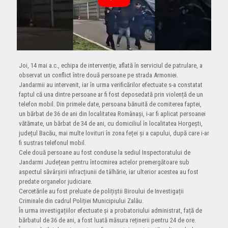
Joi, 14 mai a.c., echipa de intervenție, aflată în serviciul de patrulare, a
observat un conflict între două persoane pe strada Armoniei.
Jandarmii au intervenit, iar în urma verificărilor efectuate s-a constatat
faptul că una dintre persoane ar fi fost deposedată prin violență de un
telefon mobil. Din primele date, persoana bănuită de comiterea faptei,
un bărbat de 36 de ani din localitatea Românași, i-ar fi aplicat persoanei
vătămate, un bărbat de 34 de ani, cu domiciliul în localitatea Horgești,
județul Bacău, mai multe lovituri în zona feței și a capului, după care i-ar
fi sustras telefonul mobil.
Cele două persoane au fost conduse la sediul Inspectoratului de
Jandarmi Județean pentru întocmirea actelor premergătoare sub
aspectul săvârșirii infracțiunii de tâlhărie, iar ulterior acestea au fost
predate organelor judiciare.
Cercetările au fost preluate de polițiștii Biroului de Investigații
Criminale din cadrul Poliției Municipiului Zalău.
În urma investigațiilor efectuate și a probatoriului administrat, față de
bărbatul de 36 de ani, a fost luată măsura reținerii pentru 24 de ore.