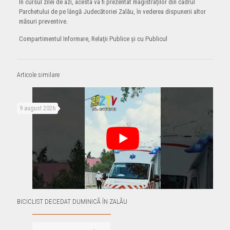
În cursul zilei de azi, acesta va fi prezentat magistraților din cadrul
Parchetului de pe lângă Judecătoriei Zalău, în vederea dispunerii altor
măsuri preventive.
Compartimentul Informare, Relaţii Publice şi cu Publicul
Articole similare
9 august 2026
BICICLIST DECEDAT DUMINICÃ ÎN ZALÃU