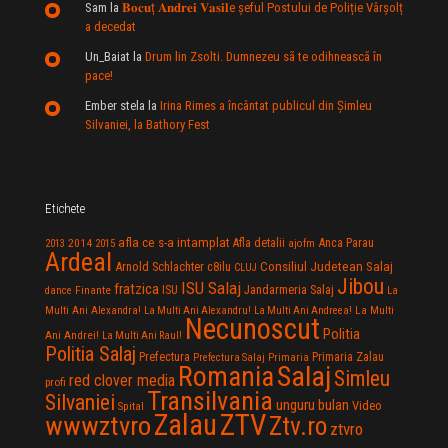
Sam
la
𝐁𝐨𝐜𝐮ț 𝐀𝐧𝐝𝐫𝐞𝐢 𝐕𝐚𝐬𝐢𝐥e şeful Postului de Poliție Vârșolț
a decedat
Un_Baiat
la
Drum lin Zsolti. Dumnezeu sã te odihneascã în
pace!
Ember stela
la
Irina Rimes a încântat publicul din Şimleu
Silvaniei, la Bathory Fest
Etichete
afla ce s-a intamplat
Anca Parau
2014
Afla detalii
2013
2015
ajofm
Ardeal
Consiliul Judetean Salaj
Arnold Schlachter
c8ilu
CLUJ
Jibou
ISU Salaj
fratzica
Jandarmeria Salaj
Finante
ISU
dance
La
La Multi
Multi Ani Alexandra!
La Multi Ani Alexandru!
La Multi Ani Andreea!
Necunoscut
Politia
Ani Andrei!
La Multi Ani Raul!
Politia Salaj
Prefectura
Primaria Zalau
Prefectura Salaj
Primaria
Salaj
Romania
Simleu
red clover media
profi
Transilvania
Silvaniei
unguru bulan
Video
Spital
Zalau
ZTV
wwwztvro
Ztv.ro
ztvro