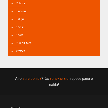
Politica
Reclame
Religie
Social
Sport
Stiri din tara
Vremea
Ai o
stire bomba
?
scrie-ne aici
repede pana e
calda!