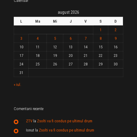
Calendar
august 2026
L
Ma
Mi
J
V
S
D
1
2
3
4
5
6
7
8
9
10
11
12
13
14
15
16
17
18
19
20
21
22
23
24
25
26
27
28
29
30
31
« iul.
Comentarii recente
ZTV
la
Zsolti va fi condus pe ultimul drum
Ionut
la
Zsolti va fi condus pe ultimul drum