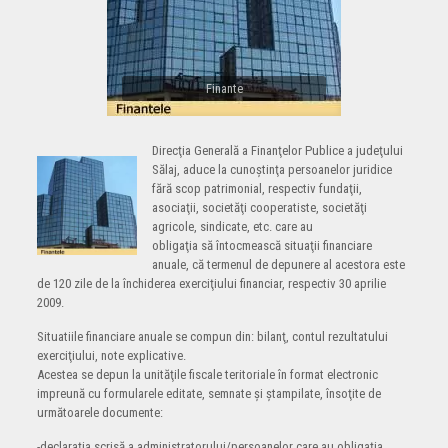
Finante
Direcţia Generală a Finanţelor Publice a judeţului
Sălaj, aduce la cunoştinţa persoanelor juridice
fără scop patrimonial, respectiv fundaţii,
asociaţii, societăţi cooperatiste, societăţi
agricole, sindicate, etc. care au
obligaţia să întocmească situaţii financiare
anuale, că termenul de depunere al acestora este
de 120 zile de la închiderea exerciţiului financiar, respectiv 30 aprilie
2009.
Situatiile financiare anuale se compun din: bilanţ, contul rezultatului
exerciţiului, note explicative.
Acestea se depun la unităţile fiscale teritoriale în format electronic
impreună cu formularele editate, semnate şi ştampilate, însoţite de
următoarele documente:
-declaraţia scrisă a administratorului/persoanelor care au obligaţia