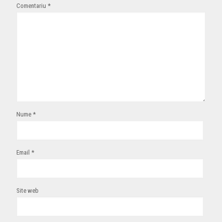
Comentariu
*
Nume
*
Email
*
Site web