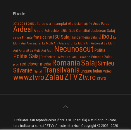
Etichete
afla ce s-a intamplat
Anca Parau
2014
Afla detalii
2013
2015
ajofm
Ardeal
Consiliul Judetean Salaj
Arnold Schlachter
c8ilu
CLUJ
Jibou
ISU Salaj
fratzica
Jandarmeria Salaj
Finante
ISU
dance
La
La Multi
Multi Ani Alexandra!
La Multi Ani Alexandru!
La Multi Ani Andreea!
Necunoscut
Politia
Ani Andrei!
La Multi Ani Raul!
Politia Salaj
Prefectura
Primaria Zalau
Prefectura Salaj
Primaria
Salaj
Romania
Simleu
red clover media
profi
Transilvania
Silvaniei
unguru bulan
Video
Spital
Zalau
ZTV
wwwztvro
Ztv.ro
ztvro
Preluarea sau reproducerea (totala sau partiala) a stirilor publicate,
fara indicarea sursei "ZTV.ro", este interzisa! Copyright © 2006 - 2020