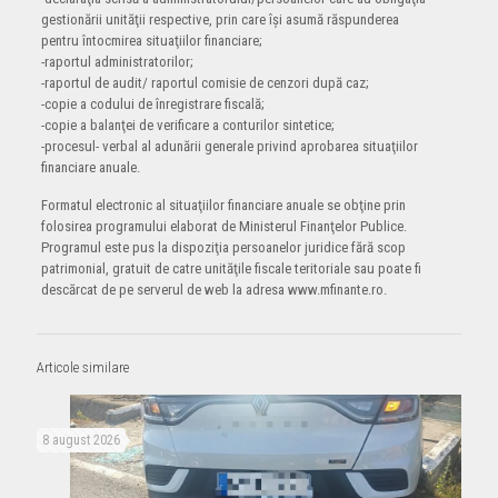
gestionării unităţii respective, prin care îşi asumă răspunderea
pentru întocmirea situaţiilor financiare;
-raportul administratorilor;
-raportul de audit/ raportul comisie de cenzori după caz;
-copie a codului de înregistrare fiscală;
-copie a balanţei de verificare a conturilor sintetice;
-procesul- verbal al adunării generale privind aprobarea situaţiilor
financiare anuale.
Formatul electronic al situaţiilor financiare anuale se obţine prin
folosirea programului elaborat de Ministerul Finanţelor Publice.
Programul este pus la dispoziţia persoanelor juridice fără scop
patrimonial, gratuit de catre unităţile fiscale teritoriale sau poate fi
descărcat de pe serverul de web la adresa www.mfinante.ro.
Articole similare
8 august 2026