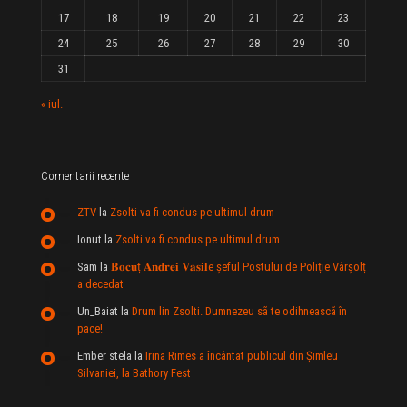
17
18
19
20
21
22
23
24
25
26
27
28
29
30
31
« iul.
Comentarii recente
ZTV
la
Zsolti va fi condus pe ultimul drum
Ionut
la
Zsolti va fi condus pe ultimul drum
Sam
la
𝐁𝐨𝐜𝐮ț 𝐀𝐧𝐝𝐫𝐞𝐢 𝐕𝐚𝐬𝐢𝐥e şeful Postului de Poliție Vârșolț
a decedat
Un_Baiat
la
Drum lin Zsolti. Dumnezeu sã te odihneascã în
pace!
Ember stela
la
Irina Rimes a încântat publicul din Şimleu
Silvaniei, la Bathory Fest