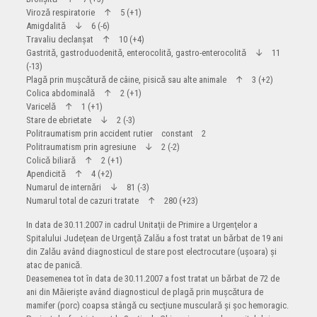
Virozǎ respiratorie ↑ 5 (+1)
Amigdalitǎ ↓ 6 (-6)
Travaliu declanşat ↑ 10 (+4)
Gastritǎ, gastroduodenitǎ, enterocolitǎ, gastro-enterocolitǎ ↓ 11
(-13)
Plagǎ prin muşcǎturǎ de câine, pisicǎ sau alte animale ↑ 3 (+2)
Colica abdominalǎ ↑ 2 (+1)
Varicelǎ ↑ 1 (+1)
Stare de ebrietate ↓ 2 (-3)
Politraumatism prin accident rutier constant 2
Politraumatism prin agresiune ↓ 2 (-2)
Colicǎ biliarǎ ↑ 2 (+1)
Apendicitǎ ↑ 4 (+2)
Numarul de internǎri ↓ 81 (-3)
Numarul total de cazuri tratate ↑ 280 (+23)
In data de 30.11.2007 in cadrul Unitaţii de Primire a Urgenţelor a
Spitalului Judeţean de Urgenţǎ Zalǎu a fost tratat un bǎrbat de 19 ani
din Zalǎu având diagnosticul de stare post electrocutare (uşoara) şi
atac de panicǎ.
Deasemenea tot în data de 30.11.2007 a fost tratat un bǎrbat de 72 de
ani din Mǎierişte având diagnosticul de plagǎ prin muşcǎtura de
mamifer (porc) coapsa stângǎ cu secţiune muscularǎ şi şoc hemoragic.