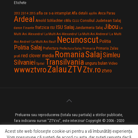
Etichete
afla ce s-a intamplat
Anca Parau
2014
Afla detalii
2013
2015
ajofm
Ardeal
Consiliul Judetean Salaj
Arnold Schlachter
c8ilu
CLUJ
Jibou
ISU Salaj
fratzica
Jandarmeria Salaj
Finante
ISU
dance
La
La Multi
Multi Ani Alexandra!
La Multi Ani Alexandru!
La Multi Ani Andreea!
Necunoscut
Politia
Ani Andrei!
La Multi Ani Raul!
Politia Salaj
Prefectura
Primaria Zalau
Prefectura Salaj
Primaria
Salaj
Romania
Simleu
red clover media
profi
Transilvania
Silvaniei
unguru bulan
Video
Spital
Zalau
ZTV
wwwztvro
Ztv.ro
ztvro
Preluarea sau reproducerea (totala sau partiala) a stirilor publicate,
fara indicarea sursei "ZTV.ro", este interzisa! Copyright © 2006 - 2020
ZTV.ro - Televiziune pe Internet - Zalau TV
Acest site web folosește cookie-uri pentru a vă îmbunătăți experiența.
Vom presupune că sunteți de acord cu asta, dar puteți renunța dacă