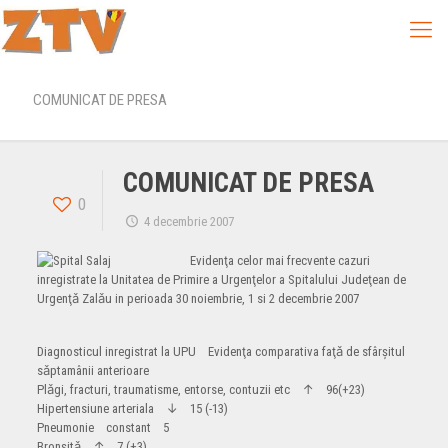
COMUNICAT DE PRESA
COMUNICAT DE PRESA
0
4 decembrie 2007
Evidenţa celor mai frecvente cazuri
inregistrate la Unitatea de Primire a Urgenţelor a Spitalului Judeţean de
Urgenţǎ Zalǎu in perioada 30 noiembrie, 1 si 2 decembrie 2007
Diagnosticul inregistrat la UPU Evidenţa comparativa faţǎ de sfârşitul
sǎptamânii anterioare
Plǎgi, fracturi, traumatisme, entorse, contuzii etc ↑ 96(+23)
Hipertensiune arteriala ↓ 15 (-13)
Pneumonie constant 5
Bronşitǎ ↑ 7 (+3)