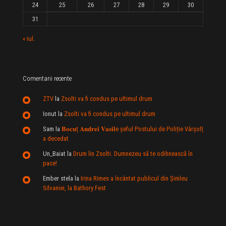
24
25
26
27
28
29
30
31
« iul.
Comentarii recente
ZTV
la
Zsolti va fi condus pe ultimul drum
Ionut
la
Zsolti va fi condus pe ultimul drum
Sam
la
𝐁𝐨𝐜𝐮ț 𝐀𝐧𝐝𝐫𝐞𝐢 𝐕𝐚𝐬𝐢𝐥e şeful Postului de Poliție Vârșolț
a decedat
Un_Baiat
la
Drum lin Zsolti. Dumnezeu sã te odihneascã în
pace!
Ember stela
la
Irina Rimes a încântat publicul din Şimleu
Silvaniei, la Bathory Fest