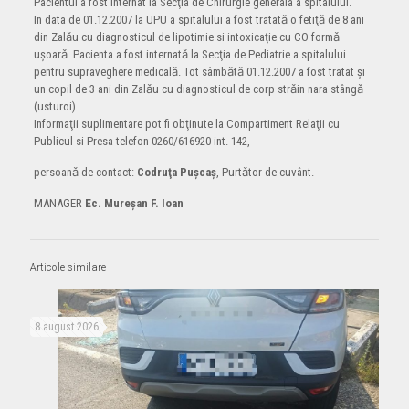
Pacientul a fost internat la Secţia de Chirurgie generala a spitalului.
In data de 01.12.2007 la UPU a spitalului a fost tratatǎ o fetiţǎ de 8 ani
din Zalǎu cu diagnosticul de lipotimie si intoxicaţie cu CO formǎ
uşoarǎ. Pacienta a fost internatǎ la Secţia de Pediatrie a spitalului
pentru supraveghere medicalǎ. Tot sâmbǎtǎ 01.12.2007 a fost tratat şi
un copil de 3 ani din Zalǎu cu diagnosticul de corp strǎin nara stângǎ
(usturoi).
Informaţii suplimentare pot fi obţinute la Compartiment Relaţii cu
Publicul si Presa telefon 0260/616920 int. 142,
persoanǎ de contact:
Codruţa Puşcaş
, Purtǎtor de cuvânt.
MANAGER
Ec. Mureşan F. Ioan
Articole similare
8 august 2026