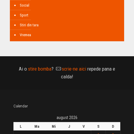
Social
Sport
Stiri din tara
Vremea
Ai o
stire bomba
?
scrie-ne aici
repede pana e
calda!
Calendar
august 2026
L
Ma
Mi
J
V
S
D