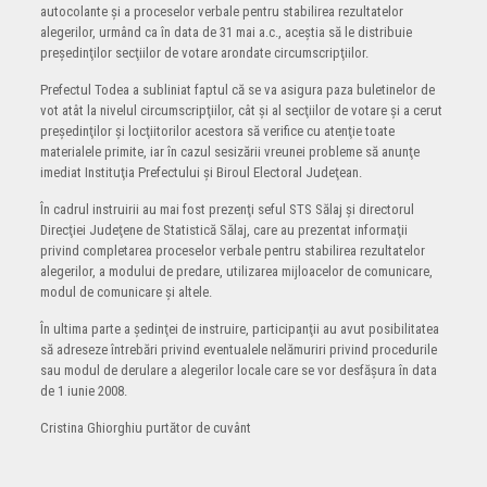
autocolante şi a proceselor verbale pentru stabilirea rezultatelor
alegerilor, urmând ca în data de 31 mai a.c., aceştia să le distribuie
preşedinţilor secţiilor de votare arondate circumscripţiilor.
Prefectul Todea a subliniat faptul că se va asigura paza buletinelor de
vot atât la nivelul circumscripţiilor, cât şi al secţiilor de votare şi a cerut
preşedinţilor şi locţiitorilor acestora să verifice cu atenţie toate
materialele primite, iar în cazul sesizării vreunei probleme să anunţe
imediat Instituţia Prefectului şi Biroul Electoral Judeţean.
În cadrul instruirii au mai fost prezenţi seful STS Sălaj şi directorul
Direcţiei Judeţene de Statistică Sălaj, care au prezentat informaţii
privind completarea proceselor verbale pentru stabilirea rezultatelor
alegerilor, a modului de predare, utilizarea mijloacelor de comunicare,
modul de comunicare şi altele.
În ultima parte a şedinţei de instruire, participanţii au avut posibilitatea
să adreseze întrebări privind eventualele nelămuriri privind procedurile
sau modul de derulare a alegerilor locale care se vor desfăşura în data
de 1 iunie 2008.
Cristina Ghiorghiu purtător de cuvânt