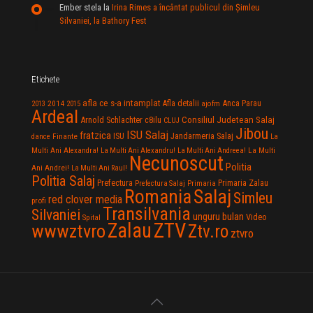
Ember stela
la
Irina Rimes a încântat publicul din Şimleu
Silvaniei, la Bathory Fest
Etichete
afla ce s-a intamplat
Anca Parau
2014
Afla detalii
2013
2015
ajofm
Ardeal
Consiliul Judetean Salaj
Arnold Schlachter
c8ilu
CLUJ
Jibou
ISU Salaj
fratzica
Jandarmeria Salaj
Finante
ISU
dance
La
La Multi
Multi Ani Alexandra!
La Multi Ani Alexandru!
La Multi Ani Andreea!
Necunoscut
Politia
Ani Andrei!
La Multi Ani Raul!
Politia Salaj
Prefectura
Primaria Zalau
Prefectura Salaj
Primaria
Salaj
Romania
Simleu
red clover media
profi
Transilvania
Silvaniei
unguru bulan
Video
Spital
Zalau
ZTV
wwwztvro
Ztv.ro
ztvro