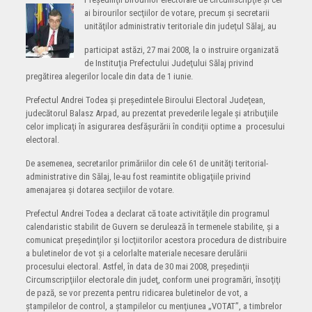
ai birourilor secţiilor de votare, precum şi secretarii
unităţilor administrativ teritoriale din judeţul Sălaj, au
participat astăzi, 27 mai 2008, la o instruire organizată
de Instituţia Prefectului Judeţului Sălaj privind
pregătirea alegerilor locale din data de 1 iunie.
Prefectul Andrei Todea şi preşedintele Biroului Electoral Judeţean,
judecătorul Balasz Arpad, au prezentat prevederile legale şi atribuţiile
celor implicaţi în asigurarea desfăşurării în condiţii optime a procesului
electoral.
De asemenea, secretarilor primăriilor din cele 61 de unităţi teritorial-
administrative din Sălaj, le-au fost reamintite obligaţiile privind
amenajarea şi dotarea secţiilor de votare.
Prefectul Andrei Todea a declarat că toate activităţile din programul
calendaristic stabilit de Guvern se derulează în termenele stabilite, şi a
comunicat preşedinţilor şi locţiitorilor acestora procedura de distribuire
a buletinelor de vot şi a celorlalte materiale necesare derulării
procesului electoral. Astfel, în data de 30 mai 2008, preşedinţii
Circumscripţiilor electorale din judeţ, conform unei programări, însoţiţi
de pază, se vor prezenta pentru ridicarea buletinelor de vot, a
ştampilelor de control, a ştampilelor cu menţiunea „VOTAT”, a timbrelor