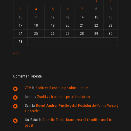
1
2
3
4
5
6
7
8
9
10
11
12
13
14
15
16
17
18
19
20
21
22
23
24
25
26
27
28
29
30
31
« iul.
Comentarii recente
ZTV
la
Zsolti va fi condus pe ultimul drum
Ionut
la
Zsolti va fi condus pe ultimul drum
Sam
la
𝐁𝐨𝐜𝐮ț 𝐀𝐧𝐝𝐫𝐞𝐢 𝐕𝐚𝐬𝐢𝐥e şeful Postului de Poliție Vârșolț
a decedat
Un_Baiat
la
Drum lin Zsolti. Dumnezeu sã te odihneascã în
pace!