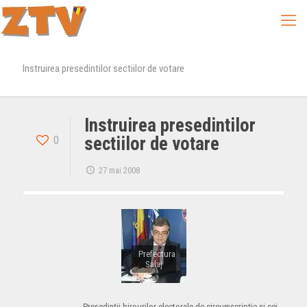
Instruirea presedintilor sectiilor de votare
Instruirea presedintilor
0
sectiilor de votare
27 mai 2008
Prefectura
Salaj
Preşedinţii birourilor electorale de circumscripţie şi cei