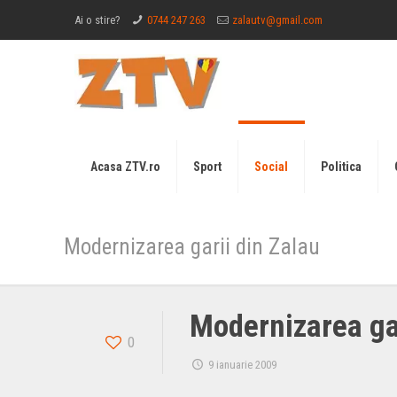
Ai o stire?
0744 247 263
zalautv@gmail.com
Acasa ZTV.ro
Sport
Social
Politica
Modernizarea garii din Zalau
Modernizarea gar
0
9 ianuarie 2009