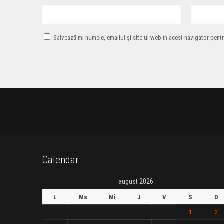
Salvează-mi numele, emailul și site-ul web în acest navigator pent
Calendar
august 2026
L
Ma
Mi
J
V
S
D
1
2