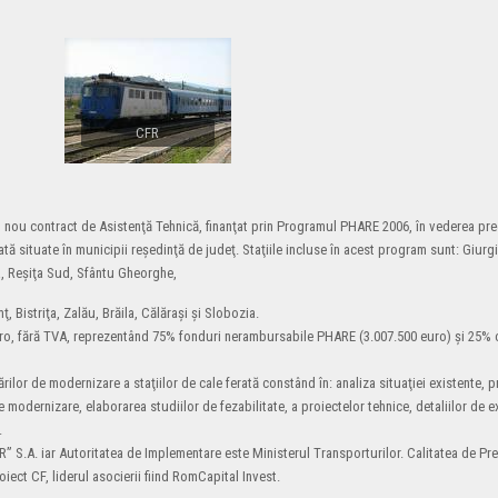
CFR
 nou contract de Asistenţă Tehnică, finanţat prin Programul PHARE 2006, în vederea pregă
ată situate în municipii reşedinţă de judeţ. Staţiile incluse în acest program sunt: Giurg
ea, Reşiţa Sud, Sfântu Gheorghe,
 Bistriţa, Zalău, Brăila, Călăraşi şi Slobozia.
uro, fără TVA, reprezentând 75% fonduri nerambursabile PHARE (3.007.500 euro) şi 25% 
ilor de modernizare a staţiilor de cale ferată constând în: analiza situaţiei existente, 
de modernizare, elaborarea studiilor de fezabilitate, a proiectelor tehnice, detaliilor de e
.
” S.A. iar Autoritatea de Implementare este Ministerul Transporturilor. Calitatea de Pre
ect CF, liderul asocierii fiind RomCapital Invest.