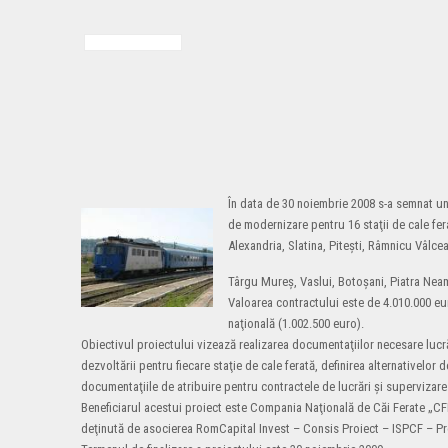
În data de 30 noiembrie 2008 s-a semnat un
de modernizare pentru 16 staţii de cale fer
Alexandria, Slatina, Piteşti, Râmnicu Vâlc
Târgu Mureş, Vaslui, Botoşani, Piatra Neamţ,
Valoarea contractului este de 4.010.000 e
naţională (1.002.500 euro).
Obiectivul proiectului vizează realizarea documentaţiilor necesare lucrăr
dezvoltării pentru fiecare staţie de cale ferată, definirea alternativelor 
documentaţiile de atribuire pentru contractele de lucrări şi supervizare
Beneficiarul acestui proiect este Compania Naţională de Căi Ferate „CFR
deţinută de asocierea RomCapital Invest – Consis Proiect – ISPCF – Proi