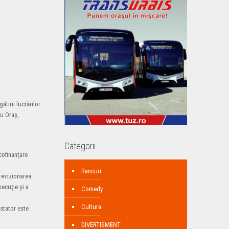
tirii lucrărilor
iu Oraş,
Categorii
cofinanţare
Bancuri
previzionarea
xecuţie şi a
Comedy
Cultura
stator este
DIVERTISMENT