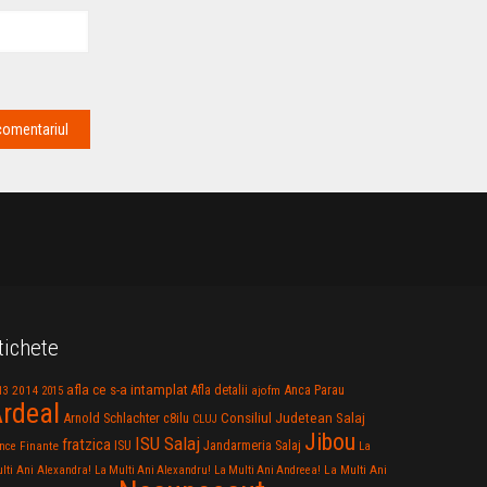
tichete
afla ce s-a intamplat
Anca Parau
2014
Afla detalii
13
2015
ajofm
rdeal
Consiliul Judetean Salaj
Arnold Schlachter
c8ilu
CLUJ
Jibou
ISU Salaj
fratzica
Jandarmeria Salaj
Finante
ISU
nce
La
La Multi Ani
lti Ani Alexandra!
La Multi Ani Alexandru!
La Multi Ani Andreea!