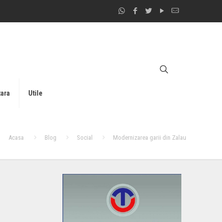
tara
Utile
Acasa
Blog
Social
Modernizarea garii din Zalau