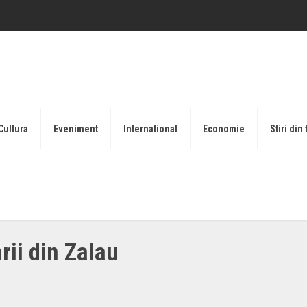
Cultura
Eveniment
International
Economie
Stiri din 
ii din Zalau