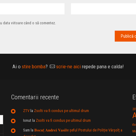
ru data viitoare când o să comentez.
Ai o
stire bomba
?
scrie-ne aici
repede pana e calda!
Comentarii recente
E
20
ZTV
la
Zsolti va fi condus pe ultimul drum
A
Ionut
la
Zsolti va fi condus pe ultimul drum
da
Sam
la
𝐁𝐨𝐜𝐮ț 𝐀𝐧𝐝𝐫𝐞𝐢 𝐕𝐚𝐬𝐢𝐥e şeful Postului de Poliție Vârșolț a
Mu