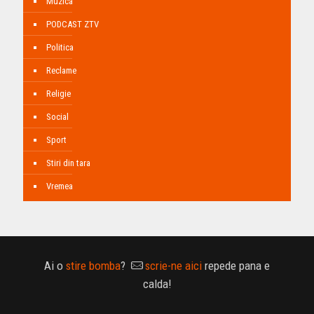
Muzica
PODCAST ZTV
Politica
Reclame
Religie
Social
Sport
Stiri din tara
Vremea
Ai o
stire bomba
?
scrie-ne aici
repede pana e
calda!