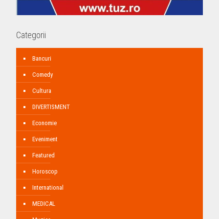
Categorii
Bancuri
Comedy
Cultura
DIVERTISMENT
Economie
Eveniment
Featured
Horoscop
International
MEDICAL