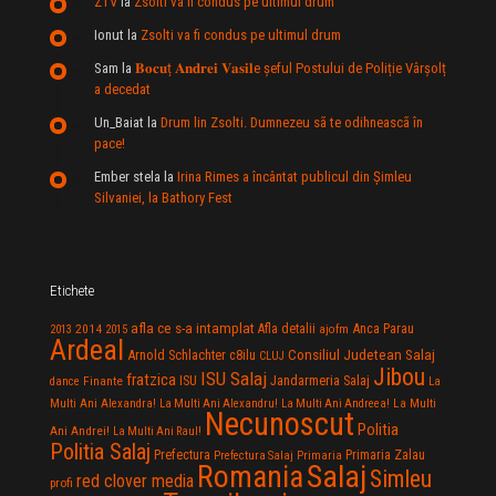
ZTV
la
Zsolti va fi condus pe ultimul drum
Ionut
la
Zsolti va fi condus pe ultimul drum
Sam
la
𝐁𝐨𝐜𝐮ț 𝐀𝐧𝐝𝐫𝐞𝐢 𝐕𝐚𝐬𝐢𝐥e şeful Postului de Poliție Vârșolț
a decedat
Un_Baiat
la
Drum lin Zsolti. Dumnezeu sã te odihneascã în
pace!
Ember stela
la
Irina Rimes a încântat publicul din Şimleu
Silvaniei, la Bathory Fest
Etichete
afla ce s-a intamplat
Anca Parau
2014
Afla detalii
2013
2015
ajofm
Ardeal
Consiliul Judetean Salaj
Arnold Schlachter
c8ilu
CLUJ
Jibou
ISU Salaj
fratzica
Jandarmeria Salaj
Finante
ISU
dance
La
La Multi
Multi Ani Alexandra!
La Multi Ani Alexandru!
La Multi Ani Andreea!
Necunoscut
Politia
Ani Andrei!
La Multi Ani Raul!
Politia Salaj
Prefectura
Primaria Zalau
Prefectura Salaj
Primaria
Salaj
Romania
Simleu
red clover media
profi