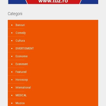
Categorii
Bancuri
Comedy
Cultura
DIVERTISMENT
Economie
Eveniment
Featured
Horoscop
International
MEDICAL
Muzica