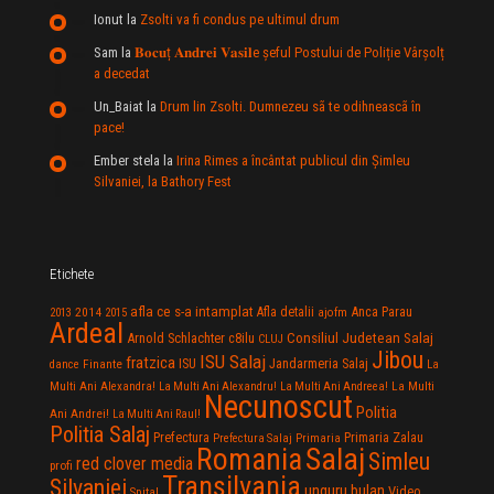
Ionut
la
Zsolti va fi condus pe ultimul drum
Sam
la
𝐁𝐨𝐜𝐮ț 𝐀𝐧𝐝𝐫𝐞𝐢 𝐕𝐚𝐬𝐢𝐥e şeful Postului de Poliție Vârșolț
a decedat
Un_Baiat
la
Drum lin Zsolti. Dumnezeu sã te odihneascã în
pace!
Ember stela
la
Irina Rimes a încântat publicul din Şimleu
Silvaniei, la Bathory Fest
Etichete
afla ce s-a intamplat
Anca Parau
2014
Afla detalii
2013
2015
ajofm
Ardeal
Consiliul Judetean Salaj
Arnold Schlachter
c8ilu
CLUJ
Jibou
ISU Salaj
fratzica
Jandarmeria Salaj
Finante
ISU
dance
La
La Multi
Multi Ani Alexandra!
La Multi Ani Alexandru!
La Multi Ani Andreea!
Necunoscut
Politia
Ani Andrei!
La Multi Ani Raul!
Politia Salaj
Prefectura
Primaria Zalau
Prefectura Salaj
Primaria
Salaj
Romania
Simleu
red clover media
profi
Transilvania
Silvaniei
unguru bulan
Video
Spital