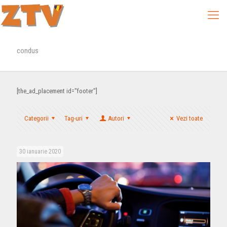
condus
[the_ad_placement id="footer"]
Categorii
Tag-uri
Autori
Vezi toate
30 ianuarie 2020