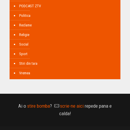
PODCAST ZTV
Politica
Reclame
Religie
Social
Sport
Stiri din tara
Vremea
Ai o
stire bomba
?
scrie-ne aici
repede pana e
calda!