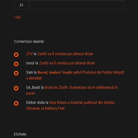
31
« iul.
Comentarii recente
ZTV
la
Zsolti va fi condus pe ultimul drum
Ionut
la
Zsolti va fi condus pe ultimul drum
Sam
la
𝐁𝐨𝐜𝐮ț 𝐀𝐧𝐝𝐫𝐞𝐢 𝐕𝐚𝐬𝐢𝐥e şeful Postului de Poliție Vârșolț
a decedat
Un_Baiat
la
Drum lin Zsolti. Dumnezeu sã te odihneascã în
pace!
Ember stela
la
Irina Rimes a încântat publicul din Şimleu
Silvaniei, la Bathory Fest
Etichete