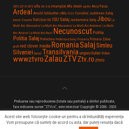
afla ce s-a intamplat
Anca Parau
2014
Afla detalii
2013
2015
ajofm
Ardeal
Consiliul Judetean Salaj
Arnold Schlachter
c8ilu
CLUJ
Jibou
ISU Salaj
fratzica
Jandarmeria Salaj
Finante
ISU
dance
La
La Multi
Multi Ani Alexandra!
La Multi Ani Alexandru!
La Multi Ani Andreea!
Necunoscut
Politia
Ani Andrei!
La Multi Ani Raul!
Politia Salaj
Prefectura
Primaria Zalau
Prefectura Salaj
Primaria
Salaj
Romania
Simleu
red clover media
profi
Transilvania
Silvaniei
unguru bulan
Video
Spital
Zalau
ZTV
wwwztvro
Ztv.ro
ztvro
Preluarea sau reproducerea (totala sau partiala) a stirilor publicate,
fara indicarea sursei "ZTV.ro", este interzisa! Copyright © 2006 - 2020
ZTV.ro - Televiziune pe Internet - Zalau TV
Acest site web folosește cookie-uri pentru a vă îmbunătăți experiența.
Vom presupune că sunteți de acord cu asta, dar puteți renunța dacă