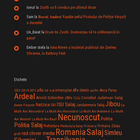
Ionut
la
Zsolti va fi condus pe ultimul drum
Sam
la
𝐁𝐨𝐜𝐮ț 𝐀𝐧𝐝𝐫𝐞𝐢 𝐕𝐚𝐬𝐢𝐥e şeful Postului de Poliție Vârșolț
a decedat
Un_Baiat
la
Drum lin Zsolti. Dumnezeu sã te odihneascã în
pace!
Ember stela
la
Irina Rimes a încântat publicul din Şimleu
Silvaniei, la Bathory Fest
Etichete
afla ce s-a intamplat
Anca Parau
2014
Afla detalii
2013
2015
ajofm
Ardeal
Consiliul Judetean Salaj
Arnold Schlachter
c8ilu
CLUJ
Jibou
ISU Salaj
fratzica
Jandarmeria Salaj
Finante
ISU
dance
La
La Multi
Multi Ani Alexandra!
La Multi Ani Alexandru!
La Multi Ani Andreea!
Necunoscut
Politia
Ani Andrei!
La Multi Ani Raul!
Politia Salaj
Prefectura
Primaria Zalau
Prefectura Salaj
Primaria
Salaj
Romania
Simleu
red clover media
profi
Transilvania