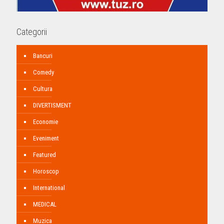
Categorii
Bancuri
Comedy
Cultura
DIVERTISMENT
Economie
Eveniment
Featured
Horoscop
International
MEDICAL
Muzica