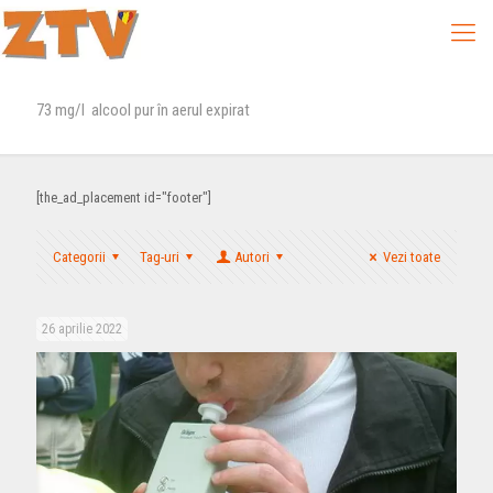
73 mg/l alcool pur în aerul expirat
[the_ad_placement id="footer"]
Categorii
Tag-uri
Autori
Vezi toate
26 aprilie 2022