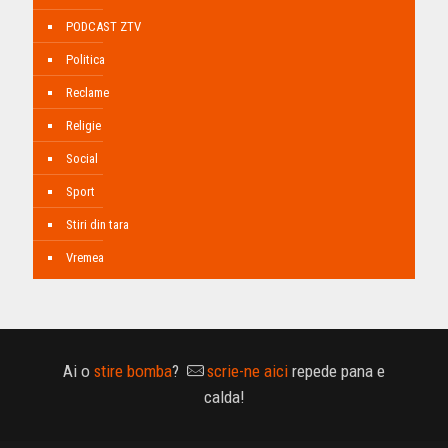
PODCAST ZTV
Politica
Reclame
Religie
Social
Sport
Stiri din tara
Vremea
Ai o
stire bomba
?
scrie-ne aici
repede pana e
calda!