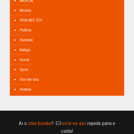
MEDICAL
Muzica
PODCAST ZTV
Politica
Reclame
Religie
Social
Sport
Stiri din tara
Vremea
Ai o
stire bomba
?
scrie-ne aici
repede pana e
calda!