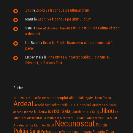
ZTV
la
Zsolti va fi condus pe ultimul drum
Ionut
la
Zsolti va fi condus pe ultimul drum
Sam
la
𝐁𝐨𝐜𝐮ț 𝐀𝐧𝐝𝐫𝐞𝐢 𝐕𝐚𝐬𝐢𝐥e şeful Postului de Poliție Vârșolț
a decedat
Un_Baiat
la
Drum lin Zsolti. Dumnezeu sã te odihneascã în
pace!
Ember stela
la
Irina Rimes a încântat publicul din Şimleu
Silvaniei, la Bathory Fest
Etichete
afla ce s-a intamplat
Anca Parau
2014
Afla detalii
2013
2015
ajofm
Ardeal
Consiliul Judetean Salaj
Arnold Schlachter
c8ilu
CLUJ
Jibou
ISU Salaj
fratzica
Jandarmeria Salaj
Finante
ISU
dance
La
La Multi
Multi Ani Alexandra!
La Multi Ani Alexandru!
La Multi Ani Andreea!
Necunoscut
Politia
Ani Andrei!
La Multi Ani Raul!
Politia Salaj
Prefectura
Primaria Zalau
Prefectura Salaj
Primaria