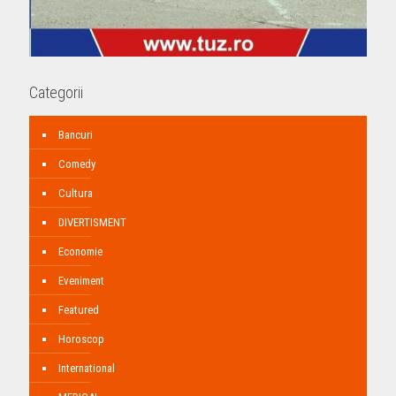
Categorii
Bancuri
Comedy
Cultura
DIVERTISMENT
Economie
Eveniment
Featured
Horoscop
International