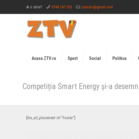
Ai o stire?
0744 247 263
zalautv@gmail.com
Acasa ZTV.ro
Sport
Social
Politica
Competiția Smart Energy și-a desemna
[the_ad_placement id="footer"]