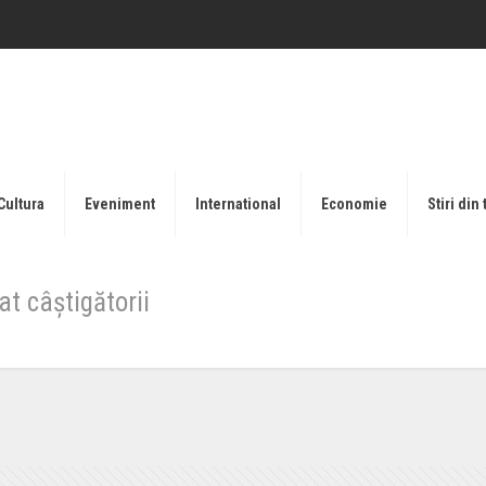
Cultura
Eveniment
International
Economie
Stiri din 
t câștigătorii