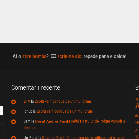
Ai o
stire bomba
?
scrie-ne aici
repede pana e calda!
Comentarii recente
E
20
ZTV
la
Zsolti va fi condus pe ultimul drum
A
Ionut
la
Zsolti va fi condus pe ultimul drum
da
Sam
la
𝐁𝐨𝐜𝐮ț 𝐀𝐧𝐝𝐫𝐞𝐢 𝐕𝐚𝐬𝐢𝐥e şeful Postului de Poliție Vârșolț a
Mu
decedat
An
S
Un_Baiat
la
Drum lin Zsolti. Dumnezeu sã te odihneascã în pace!