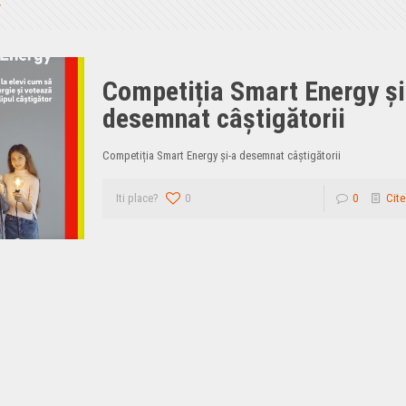
Competiția Smart Energy și
desemnat câștigătorii
Competiția Smart Energy și-a desemnat câștigătorii
Iti place?
0
0
Cite