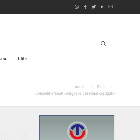
tara
Utile
Acasa
Blog
Competiția Smart Energy și-a desemnat câștigătorii