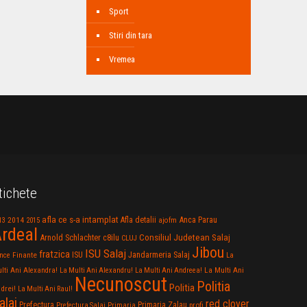
Sport
Stiri din tara
Vremea
tichete
afla ce s-a intamplat
Anca Parau
2014
Afla detalii
13
2015
ajofm
rdeal
Consiliul Judetean Salaj
Arnold Schlachter
c8ilu
CLUJ
Jibou
ISU Salaj
fratzica
Jandarmeria Salaj
Finante
ISU
nce
La
La Multi Ani
lti Ani Alexandra!
La Multi Ani Alexandru!
La Multi Ani Andreea!
Necunoscut
Politia
Politia
drei!
La Multi Ani Raul!
alaj
red clover
Prefectura
Primaria Zalau
profi
Prefectura Salaj
Primaria