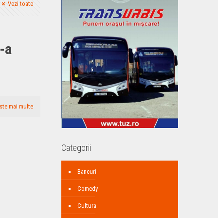
Vezi toate
-a
ste mai multe
Categorii
Bancuri
Comedy
Cultura