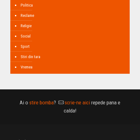
Politica
Reclame
Religie
Social
Sport
Stiri din tara
Vremea
Ai o
stire bomba
?
scrie-ne aici
repede pana e
calda!