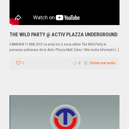
THE WILD PARTY @ ACTIV PLAZZA UNDERGROUND
SAMBATA 11 MAI 2013 va avea loc o noua editie The Wild Party in
parcarea subterana de la Activ Plazza Mall Zalau ! Mai multe Informatii
[…]
0
0
Citeste mai multe