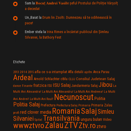
Sam
la
𝐁𝐨𝐜𝐮ț 𝐀𝐧𝐝𝐫𝐞𝐢 𝐕𝐚𝐬𝐢𝐥e şeful Postului de Poliție Vârșolț
a decedat
Un_Baiat
la
Drum lin Zsolti. Dumnezeu sã te odihneascã în
pace!
Ember stela
la
Irina Rimes a încântat publicul din Şimleu
Silvaniei, la Bathory Fest
Etichete
afla ce s-a intamplat
Anca Parau
2014
Afla detalii
2013
2015
ajofm
Ardeal
Consiliul Judetean Salaj
Arnold Schlachter
c8ilu
CLUJ
Jibou
ISU Salaj
fratzica
Jandarmeria Salaj
Finante
ISU
dance
La
La Multi
Multi Ani Alexandra!
La Multi Ani Alexandru!
La Multi Ani Andreea!
Necunoscut
Politia
Ani Andrei!
La Multi Ani Raul!
Politia Salaj
Prefectura
Primaria Zalau
Prefectura Salaj
Primaria
Salaj
Romania
Simleu
red clover media
profi
Transilvania
Silvaniei
unguru bulan
Video
Spital
Zalau
ZTV
wwwztvro
Ztv.ro
ztvro