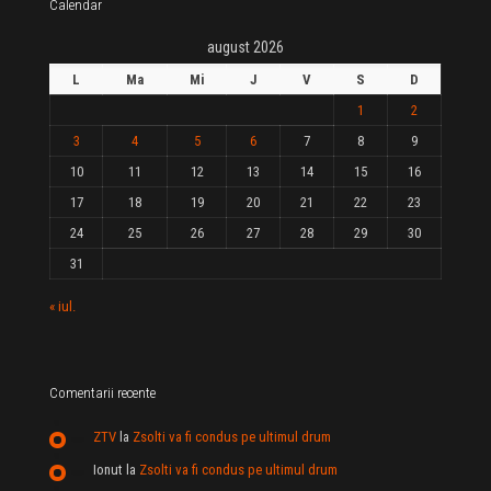
Calendar
august 2026
L
Ma
Mi
J
V
S
D
1
2
3
4
5
6
7
8
9
10
11
12
13
14
15
16
17
18
19
20
21
22
23
24
25
26
27
28
29
30
31
« iul.
Comentarii recente
ZTV
la
Zsolti va fi condus pe ultimul drum
Ionut
la
Zsolti va fi condus pe ultimul drum