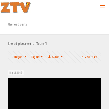
the wild party
[the_ad_placement id="footer"]
Categorii
Tag-uri
Autori
Vezi toate
8 mai 2013