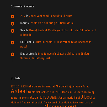
Comentarii recente
ZTV
la
Zsolti va fi condus pe ultimul drum
Ionut
la
Zsolti va fi condus pe ultimul drum
Sam
la
𝐁𝐨𝐜𝐮ț 𝐀𝐧𝐝𝐫𝐞𝐢 𝐕𝐚𝐬𝐢𝐥e şeful Postului de Poliție Vârșolț
a decedat
Un_Baiat
la
Drum lin Zsolti. Dumnezeu sã te odihneascã în
pace!
Ember stela
la
Irina Rimes a încântat publicul din Şimleu
Silvaniei, la Bathory Fest
Etichete
afla ce s-a intamplat
Anca Parau
2014
Afla detalii
2013
2015
ajofm
Ardeal
Consiliul Judetean Salaj
Arnold Schlachter
c8ilu
CLUJ
Jibou
ISU Salaj
fratzica
Jandarmeria Salaj
Finante
ISU
dance
La
La Multi
Multi Ani Alexandra!
La Multi Ani Alexandru!
La Multi Ani Andreea!
Necunoscut