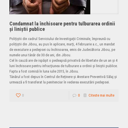
Condamnat la închisoare pentru tulburarea ordinii
şi liniştii publice
Polițiștii din cadrul Serviciului de Investigații Criminale, împreună cu
poliţiştii din Jibou, au pus în aplicare, marţi, 4 februarie a.c., un mandat
de executare a pedepsei cu închisoarea, emis de Judecătoria Jibou, pe
numele unui tânăr de 30 de ani, din Jibou.
Cel în cauză are de ispășit o pedeapsă privativă de libertate de un an şi 4
luni închisoare pentru infracţiunea de tulburare a ordinii şi liniştii publice.
Fapta a fost comisă în luna iulie 2015, în Jibou.
Tânărul a fost depus în Centrul de Reținere și Arestare Preventivă Sălaj și
urmează a fi transferat la penitenciar în vederea executării pedepsei.
0
0
Citeste mai multe