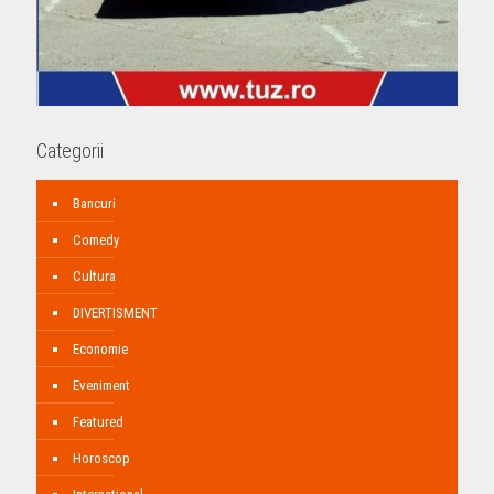
Categorii
Bancuri
Comedy
Cultura
DIVERTISMENT
Economie
Eveniment
Featured
Horoscop