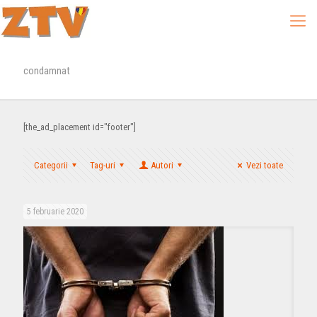
condamnat
[the_ad_placement id="footer"]
Categorii
Tag-uri
Autori
Vezi toate
5 februarie 2020