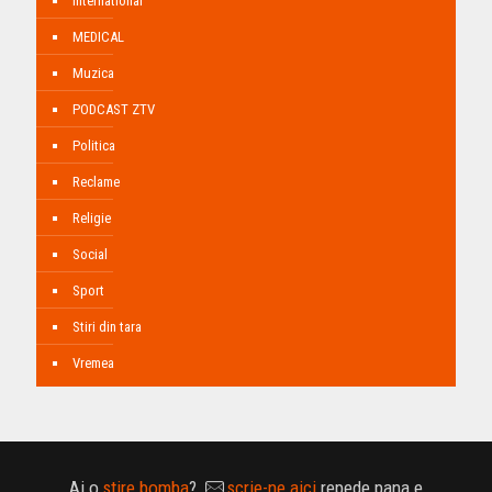
International
MEDICAL
Muzica
PODCAST ZTV
Politica
Reclame
Religie
Social
Sport
Stiri din tara
Vremea
Ai o
stire bomba
?
scrie-ne aici
repede pana e