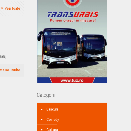
Vezi toate
Sălaj
ste mai multe
Categorii
Bancuri
Comedy
Cultura