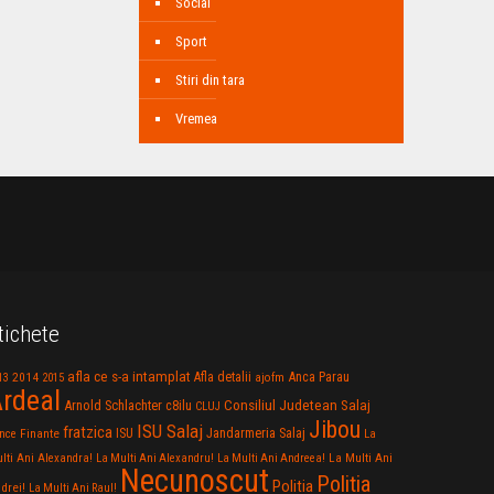
Social
Sport
Stiri din tara
Vremea
tichete
afla ce s-a intamplat
Anca Parau
2014
Afla detalii
13
2015
ajofm
rdeal
Consiliul Judetean Salaj
Arnold Schlachter
c8ilu
CLUJ
Jibou
ISU Salaj
fratzica
Jandarmeria Salaj
Finante
ISU
nce
La
La Multi Ani
lti Ani Alexandra!
La Multi Ani Alexandru!
La Multi Ani Andreea!
Necunoscut
Politia
Politia
drei!
La Multi Ani Raul!