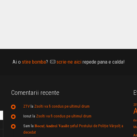
Ai o
stire bomba
?
scrie-ne aici
repede pana e calda!
Comentarii recente
E
20
ZTV
la
Zsolti va fi condus pe ultimul drum
A
Ionut
la
Zsolti va fi condus pe ultimul drum
da
Sam
la
𝐁𝐨𝐜𝐮ț 𝐀𝐧𝐝𝐫𝐞𝐢 𝐕𝐚𝐬𝐢𝐥e şeful Postului de Poliție Vârșolț a
Mu
decedat
An