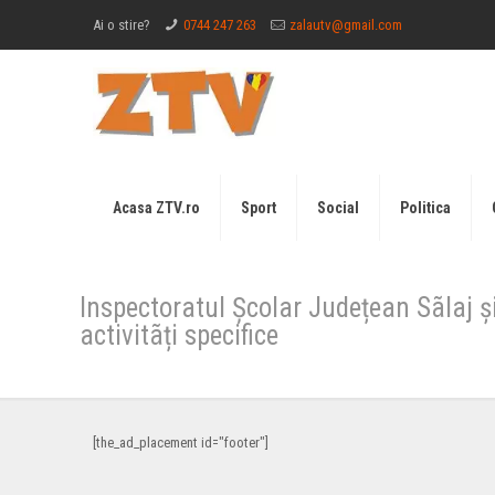
Ai o stire?
0744 247 263
zalautv@gmail.com
Acasa ZTV.ro
Sport
Social
Politica
Inspectoratul Școlar Județean Sãlaj ș
activitãți specifice
[the_ad_placement id="footer"]