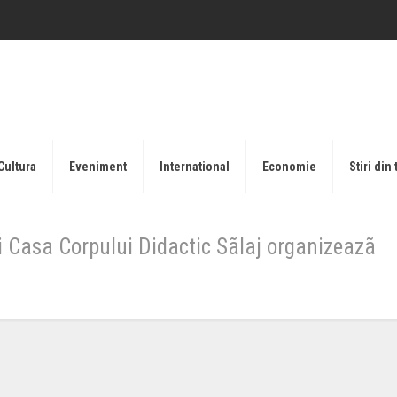
Cultura
Eveniment
International
Economie
Stiri din 
i Casa Corpului Didactic Sãlaj organizeazã