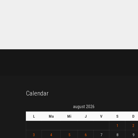
Calendar
august 2026
L
Ma
Mi
J
V
S
D
1
2
3
4
5
6
7
8
9