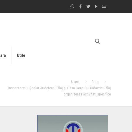
tara
Utile
Acasa
Blog
Inspectoratul Școlar Județean Sãlaj și Casa Corpului Didactic Sãlaj
organizeazã activitãți specifice