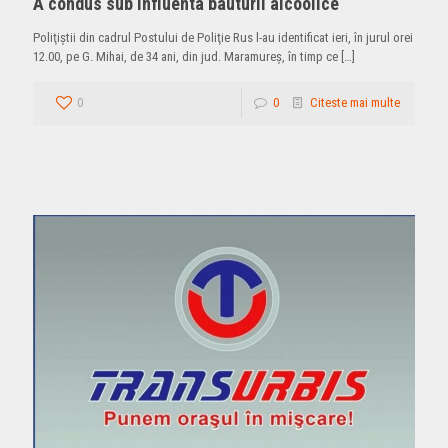
A condus sub influenta bauturii alcoolice
Poliţiştii din cadrul Postului de Poliţie Rus l-au identificat ieri, în jurul orei
12.00, pe G. Mihai, de 34 ani, din jud. Maramureş, în timp ce
[…]
0
0
Citeste mai multe