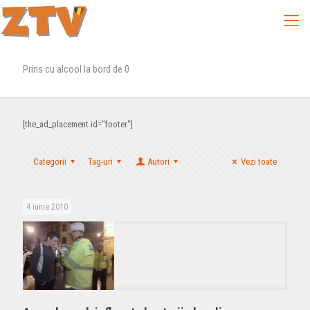
Prins cu alcool la bord de 0
[the_ad_placement id="footer"]
Categorii
Tag-uri
Autori
Vezi toate
4 iunie 2010