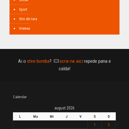
Sport
Stiri din tara
Vremea
Ai o
stire bomba
?
scrie-ne aici
repede pana e
calda!
Calendar
august 2026
L
Ma
Mi
J
V
S
D
1
2