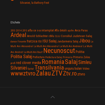
Silvaniei, la Bathory Fest
Etichete
afla ce s-a intamplat
Anca Parau
2014
Afla detalii
2013
2015
ajofm
Ardeal
Consiliul Judetean Salaj
Arnold Schlachter
c8ilu
CLUJ
Jibou
ISU Salaj
fratzica
Jandarmeria Salaj
Finante
ISU
dance
La
La Multi
Multi Ani Alexandra!
La Multi Ani Alexandru!
La Multi Ani Andreea!
Necunoscut
Politia
Ani Andrei!
La Multi Ani Raul!
Politia Salaj
Prefectura
Primaria Zalau
Prefectura Salaj
Primaria
Salaj
Romania
Simleu
red clover media
profi
Transilvania
Silvaniei
unguru bulan
Video
Spital
Zalau
ZTV
wwwztvro
Ztv.ro
ztvro