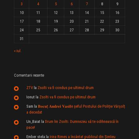
3
4
5
6
7
8
9
10
11
12
13
14
15
16
17
18
19
20
21
22
23
24
25
26
27
28
29
30
31
« iul.
Comentarii recente
ZTV
la
Zsolti va fi condus pe ultimul drum
Ionut
la
Zsolti va fi condus pe ultimul drum
Sam
la
𝐁𝐨𝐜𝐮ț 𝐀𝐧𝐝𝐫𝐞𝐢 𝐕𝐚𝐬𝐢𝐥e şeful Postului de Poliție Vârșolț
a decedat
Un_Baiat
la
Drum lin Zsolti. Dumnezeu sã te odihneascã în
pace!
Ember stela
la
Irina Rimes a încântat publicul din Şimleu