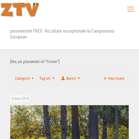
presedintele FRCF: Rezultate exceptionale la Campionatul
European
[the_ad_placement id="footer"]
Categorii
Tag-uri
Autori
Vezi toate
6 mai 2019