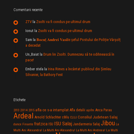
Comentarii recente
ZTV
la
Zsolti va fi condus pe ultimul drum
Ionut
la
Zsolti va fi condus pe ultimul drum
Sam
la
𝐁𝐨𝐜𝐮ț 𝐀𝐧𝐝𝐫𝐞𝐢 𝐕𝐚𝐬𝐢𝐥e şeful Postului de Poliție Vârșolț
a decedat
Un_Baiat
la
Drum lin Zsolti. Dumnezeu sã te odihneascã în
pace!
Ember stela
la
Irina Rimes a încântat publicul din Şimleu
Silvaniei, la Bathory Fest
Etichete
afla ce s-a intamplat
Anca Parau
2014
Afla detalii
2013
2015
ajofm
Ardeal
Consiliul Judetean Salaj
Arnold Schlachter
c8ilu
CLUJ
Jibou
ISU Salaj
fratzica
Jandarmeria Salaj
Finante
ISU
dance
La
La Multi
Multi Ani Alexandra!
La Multi Ani Alexandru!
La Multi Ani Andreea!