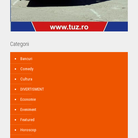
Categorii
Bancuri
Comedy
Cultura
DIVERTISMENT
Economie
Eveniment
Featured
Horoscop