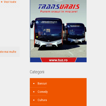
Vezi toate
N
ste mai multe
Categorii
Bancuri
Comedy
Cultura