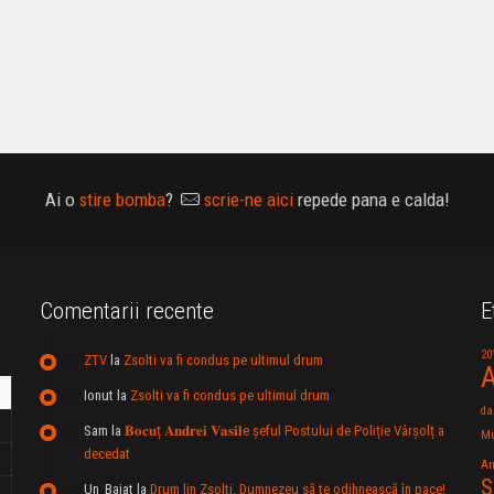
Ai o
stire bomba
?
scrie-ne aici
repede pana e calda!
Comentarii recente
E
20
ZTV
la
Zsolti va fi condus pe ultimul drum
A
Ionut
la
Zsolti va fi condus pe ultimul drum
da
Sam
la
𝐁𝐨𝐜𝐮ț 𝐀𝐧𝐝𝐫𝐞𝐢 𝐕𝐚𝐬𝐢𝐥e şeful Postului de Poliție Vârșolț a
Mu
decedat
An
S
Un_Baiat
la
Drum lin Zsolti. Dumnezeu sã te odihneascã în pace!