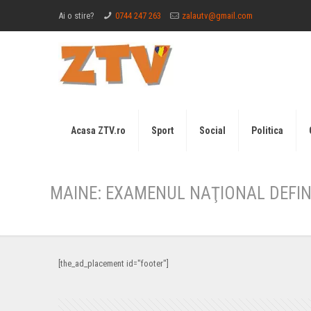
Ai o stire?
0744 247 263
zalautv@gmail.com
Acasa ZTV.ro
Sport
Social
Politica
MAINE: EXAMENUL NAŢIONAL DEFIN
[the_ad_placement id="footer"]