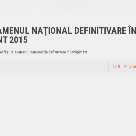
AMENUL NAŢIONAL DEFINITIVARE Î
T 2015
esfăşura examenul naţional de definitivare în învăţământ.
0
Cite