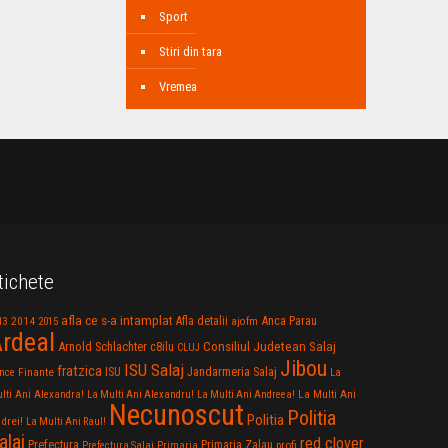
Sport
Stiri din tara
Vremea
tichete
afla ce s-a intamplat
Anca Parau
2014
Afla detalii
13
2015
ajofm
rdeal
Consiliul Judetean Salaj
Arnold Schlachter
c8ilu
CLUJ
Jibou
ISU Salaj
fratzica
Jandarmeria Salaj
Finante
ISU
nce
La
La Multi Ani
lti Ani Alexandra!
La Multi Ani Alexandru!
La Multi Ani Andreea!
Necunoscut
Politia
Politia
drei!
La Multi Ani Raul!
alaj
red clover
Prefectura
Primaria Zalau
profi
Prefectura Salaj
Primaria