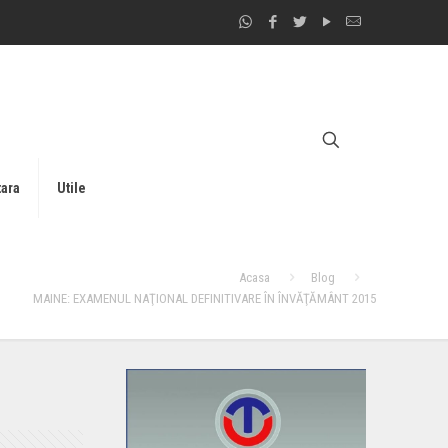
tara
Utile
Acasa
Blog
MAINE: EXAMENUL NAŢIONAL DEFINITIVARE ÎN ÎNVĂŢĂMÂNT 2015