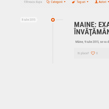
Filtreaza dupa
Categorii
Tag-uri
Autori
8 iulie 2015
MAINE: EX
ÎNVĂŢĂMÂN
Mâine, 9 iulie 2015, se va d
Iti place?
0