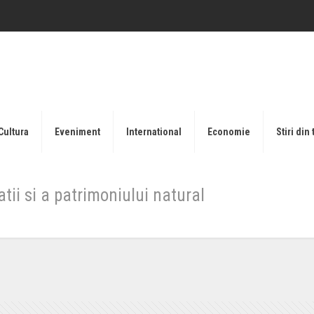
Cultura
Eveniment
International
Economie
Stiri din 
atii si a patrimoniului natural