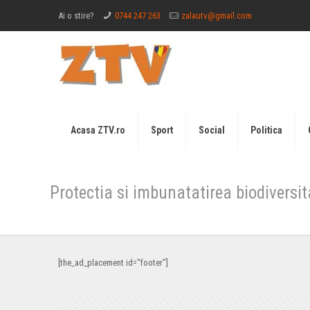
Ai o stire?
0744 247 263
zalautv@gmail.com
Acasa ZTV.ro
Sport
Social
Politica
Protectia si imbunatatirea biodiversit
[the_ad_placement id="footer"]