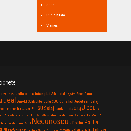
Sport
Stiri din tara
Vremea
tichete
afla ce s-a intamplat
Anca Parau
2014
Afla detalii
13
2015
ajofm
rdeal
Consiliul Judetean Salaj
Arnold Schlachter
c8ilu
CLUJ
Jibou
ISU Salaj
fratzica
Jandarmeria Salaj
Finante
ISU
nce
La
La Multi Ani
lti Ani Alexandra!
La Multi Ani Alexandru!
La Multi Ani Andreea!
Necunoscut
Politia
Politia
drei!
La Multi Ani Raul!
alaj
red clover
Prefectura
Primaria Zalau
profi
Prefectura Salaj
Primaria