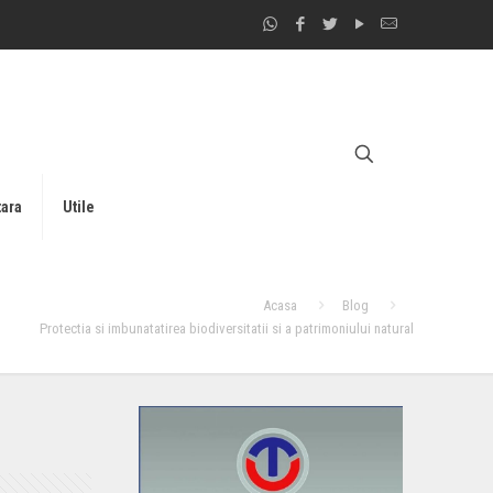
tara
Utile
Acasa
Blog
Protectia si imbunatatirea biodiversitatii si a patrimoniului natural