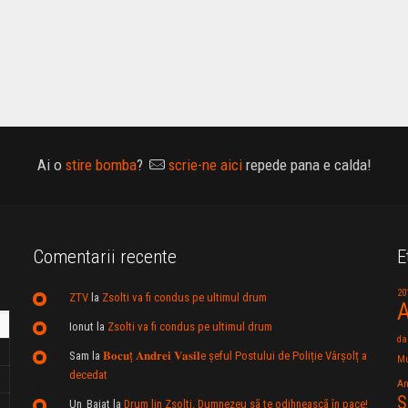
Ai o
stire bomba
?
scrie-ne aici
repede pana e calda!
Comentarii recente
E
20
ZTV
la
Zsolti va fi condus pe ultimul drum
A
Ionut
la
Zsolti va fi condus pe ultimul drum
da
Sam
la
𝐁𝐨𝐜𝐮ț 𝐀𝐧𝐝𝐫𝐞𝐢 𝐕𝐚𝐬𝐢𝐥e şeful Postului de Poliție Vârșolț a
Mu
decedat
An
S
Un_Baiat
la
Drum lin Zsolti. Dumnezeu sã te odihneascã în pace!