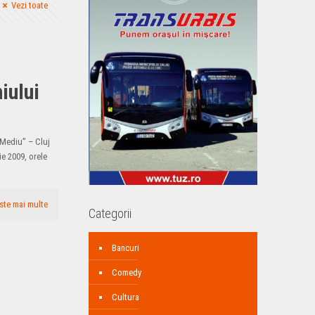
Vezi toate
iului
“Mediu” – Cluj
e 2009, orele
ste mai multe
Categorii
Bancuri
Comedy
Cultura