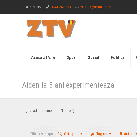
Ai o stire?
0744 247 263
zalautv@gmail.com
Acasa ZTV.ro
Sport
Social
Politica
Aiden la 6 ani experimenteaza
[the_ad_placement id="footer"]
Filtreaza dupa
Categorii
Tag-uri
Autori