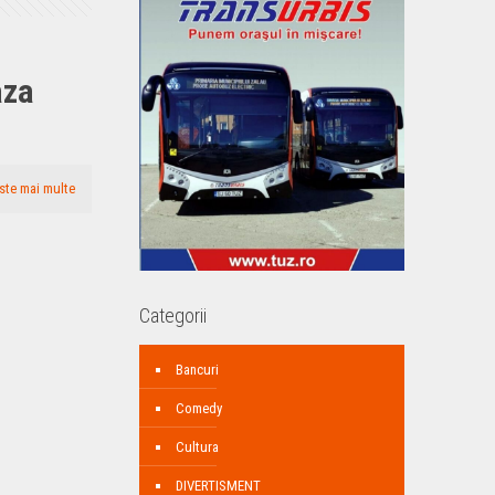
aza
ste mai multe
Categorii
Bancuri
Comedy
Cultura
DIVERTISMENT