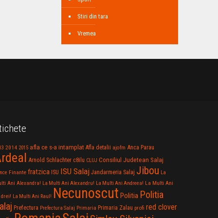
Stiri din tara
Vremea
tichete
afla ce s-a intamplat
Anca Parau
2014
Afla detalii
13
2015
ajofm
rdeal
Consiliul Judetean Salaj
Arnold Schlachter
c8ilu
CLUJ
Jibou
ISU Salaj
fratzica
Jandarmeria Salaj
Finante
ISU
nce
La
La Multi Ani
lti Ani Alexandra!
La Multi Ani Alexandru!
La Multi Ani Andreea!
Necunoscut
Politia
Politia
drei!
La Multi Ani Raul!
alaj
red clover
Prefectura
Primaria Zalau
profi
Prefectura Salaj
Primaria