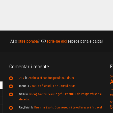
Ai o
stire bomba
?
scrie-ne aici
repede pana e calda!
Comentarii recente
E
20
ZTV
la
Zsolti va fi condus pe ultimul drum
A
Ionut
la
Zsolti va fi condus pe ultimul drum
da
Sam
la
𝐁𝐨𝐜𝐮ț 𝐀𝐧𝐝𝐫𝐞𝐢 𝐕𝐚𝐬𝐢𝐥e şeful Postului de Poliție Vârșolț a
Mu
decedat
An
S
Un_Baiat
la
Drum lin Zsolti. Dumnezeu sã te odihneascã în pace!