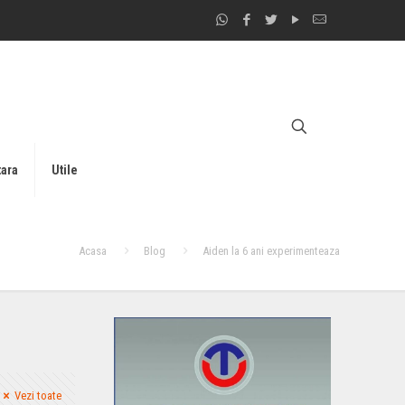
tara
Utile
Acasa
Blog
Aiden la 6 ani experimenteaza
Vezi toate