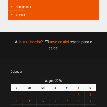
Stiri din tara
Vremea
Ai o
stire bomba
?
scrie-ne aici
repede pana e
calda!
Calendar
august 2026
L
Ma
Mi
J
V
S
D
1
2
3
4
5
6
7
8
9