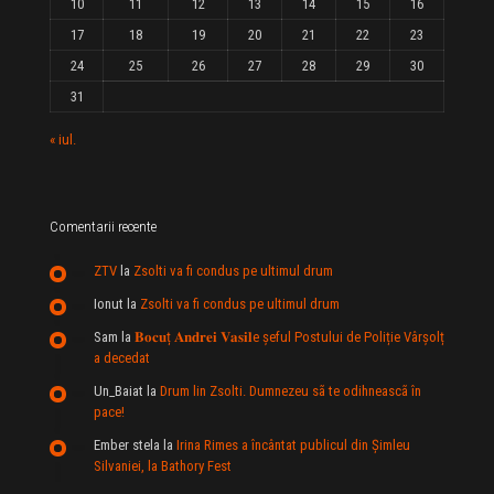
10
11
12
13
14
15
16
17
18
19
20
21
22
23
24
25
26
27
28
29
30
31
« iul.
Comentarii recente
ZTV
la
Zsolti va fi condus pe ultimul drum
Ionut
la
Zsolti va fi condus pe ultimul drum
Sam
la
𝐁𝐨𝐜𝐮ț 𝐀𝐧𝐝𝐫𝐞𝐢 𝐕𝐚𝐬𝐢𝐥e şeful Postului de Poliție Vârșolț
a decedat
Un_Baiat
la
Drum lin Zsolti. Dumnezeu sã te odihneascã în
pace!
Ember stela
la
Irina Rimes a încântat publicul din Şimleu
Silvaniei, la Bathory Fest