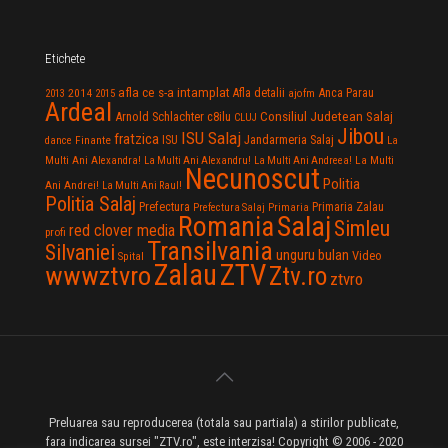
Etichete
afla ce s-a intamplat
Anca Parau
2014
Afla detalii
2013
2015
ajofm
Ardeal
Consiliul Judetean Salaj
Arnold Schlachter
c8ilu
CLUJ
Jibou
ISU Salaj
fratzica
Jandarmeria Salaj
Finante
ISU
dance
La
La Multi
Multi Ani Alexandra!
La Multi Ani Alexandru!
La Multi Ani Andreea!
Necunoscut
Politia
Ani Andrei!
La Multi Ani Raul!
Politia Salaj
Prefectura
Primaria Zalau
Prefectura Salaj
Primaria
Salaj
Romania
Simleu
red clover media
profi
Transilvania
Silvaniei
unguru bulan
Video
Spital
Zalau
ZTV
wwwztvro
Ztv.ro
ztvro
Preluarea sau reproducerea (totala sau partiala) a stirilor publicate,
fara indicarea sursei "ZTV.ro", este interzisa! Copyright © 2006 - 2020