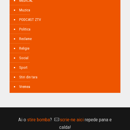
MEDICAL
Muzica
PODCAST ZTV
Politica
Reclame
Religie
Social
Sport
Stiri din tara
Vremea
Ai o
stire bomba
?
scrie-ne aici
repede pana e
calda!