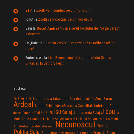
ZTV
la
Zsolti va fi condus pe ultimul drum
Ionut
la
Zsolti va fi condus pe ultimul drum
Sam
la
𝐁𝐨𝐜𝐮ț 𝐀𝐧𝐝𝐫𝐞𝐢 𝐕𝐚𝐬𝐢𝐥e şeful Postului de Poliție Vârșolț
a decedat
Un_Baiat
la
Drum lin Zsolti. Dumnezeu sã te odihneascã în
pace!
Ember stela
la
Irina Rimes a încântat publicul din Şimleu
Silvaniei, la Bathory Fest
Etichete
afla ce s-a intamplat
Anca Parau
2014
Afla detalii
2013
2015
ajofm
Ardeal
Consiliul Judetean Salaj
Arnold Schlachter
c8ilu
CLUJ
Jibou
ISU Salaj
fratzica
Jandarmeria Salaj
Finante
ISU
dance
La
La Multi
Multi Ani Alexandra!
La Multi Ani Alexandru!
La Multi Ani Andreea!
Necunoscut
Politia
Ani Andrei!
La Multi Ani Raul!
Politia Salaj
Prefectura
Primaria Zalau
Prefectura Salaj
Primaria