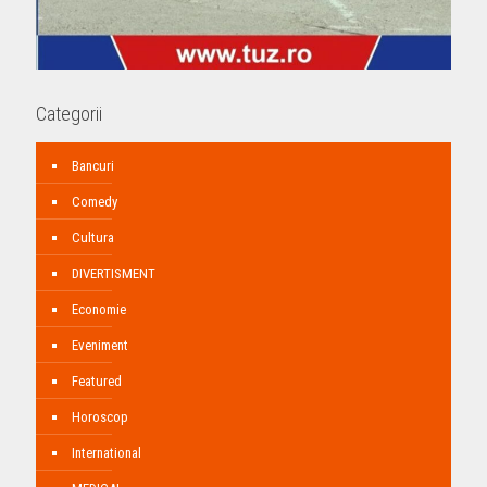
Categorii
Bancuri
Comedy
Cultura
DIVERTISMENT
Economie
Eveniment
Featured
Horoscop
International