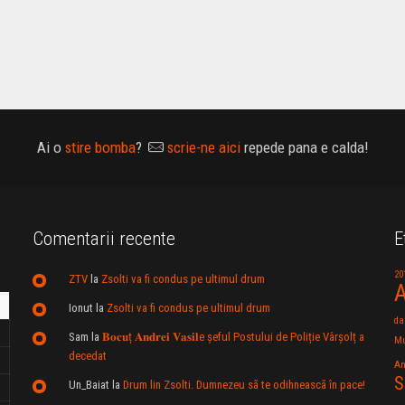
Ai o
stire bomba
?
scrie-ne aici
repede pana e calda!
Comentarii recente
E
20
ZTV
la
Zsolti va fi condus pe ultimul drum
A
Ionut
la
Zsolti va fi condus pe ultimul drum
da
Sam
la
𝐁𝐨𝐜𝐮ț 𝐀𝐧𝐝𝐫𝐞𝐢 𝐕𝐚𝐬𝐢𝐥e şeful Postului de Poliție Vârșolț a
Mu
decedat
An
S
Un_Baiat
la
Drum lin Zsolti. Dumnezeu sã te odihneascã în pace!