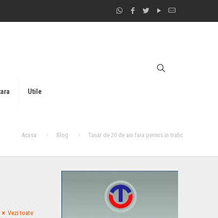
tara
Utile
Acasa
Blog
Tanar de 20 de ani fara permis in trafic
Vezi toate