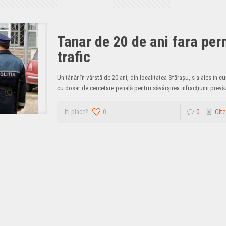
Tanar de 20 de ani fara per
trafic
Un tânăr în vârstă de 20 ani, din localitatea Sfăraşu, s-a ales în cur
cu dosar de cercetare penală pentru săvârşirea infracţiunii prev
Iti place?
0
0
Cite