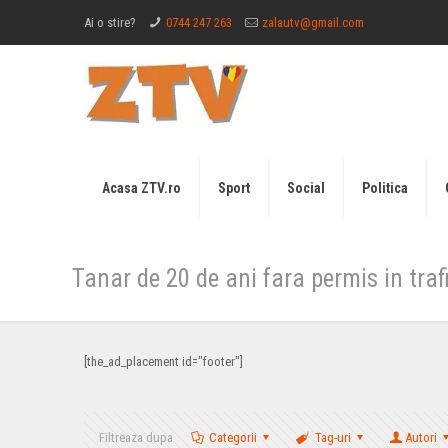
Ai o stire?
0744 247 263
zalautv@gmail.com
Acasa ZTV.ro
Sport
Social
Politica
Tanar de 20 de ani fara permis in traf
[the_ad_placement id="footer"]
Filtreaza dupa
Categorii
Tag-uri
Autori