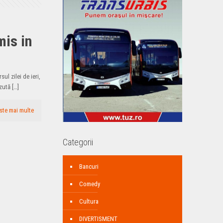
mis in
sul zilei de ieri,
ăzută
[…]
ste mai multe
Categorii
Bancuri
Comedy
Cultura
DIVERTISMENT