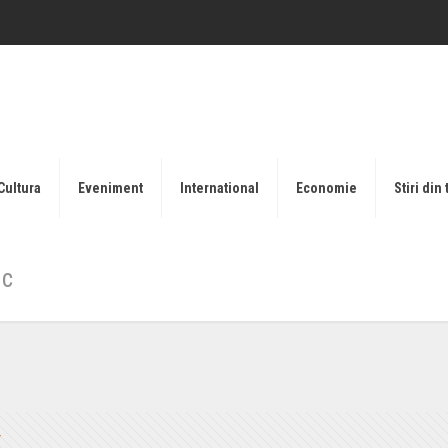
Cultura
Eveniment
International
Economie
Stiri din 
ic