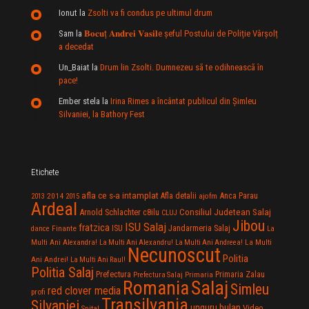
Ionut
la
Zsolti va fi condus pe ultimul drum
Sam
la
𝐁𝐨𝐜𝐮ț 𝐀𝐧𝐝𝐫𝐞𝐢 𝐕𝐚𝐬𝐢𝐥e şeful Postului de Poliție Vârșolț
a decedat
Un_Baiat
la
Drum lin Zsolti. Dumnezeu sã te odihneascã în
pace!
Ember stela
la
Irina Rimes a încântat publicul din Şimleu
Silvaniei, la Bathory Fest
Etichete
afla ce s-a intamplat
Anca Parau
2014
Afla detalii
2013
2015
ajofm
Ardeal
Consiliul Judetean Salaj
Arnold Schlachter
c8ilu
CLUJ
Jibou
ISU Salaj
fratzica
Jandarmeria Salaj
Finante
ISU
dance
La
La Multi
Multi Ani Alexandra!
La Multi Ani Alexandru!
La Multi Ani Andreea!
Necunoscut
Politia
Ani Andrei!
La Multi Ani Raul!
Politia Salaj
Prefectura
Primaria Zalau
Prefectura Salaj
Primaria
Salaj
Romania
Simleu
red clover media
profi
Transilvania
Silvaniei
unguru bulan
Video
Spital