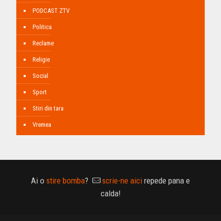
PODCAST ZTV
Politica
Reclame
Religie
Social
Sport
Stiri din tara
Vremea
Ai o
stire bomba
?
scrie-ne aici
repede pana e
calda!