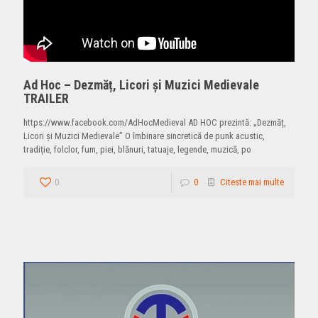
Ad Hoc – Dezmăț, Licori și Muzici Medievale
TRAILER
https://www.facebook.com/AdHocMedieval AD HOC prezintă: „Dezmăț,
Licori și Muzici Medievale” O îmbinare sincretică de punk acustic,
tradiție, folclor, fum, piei, blănuri, tatuaje, legende, muzică, po
0
0
Citeste mai multe