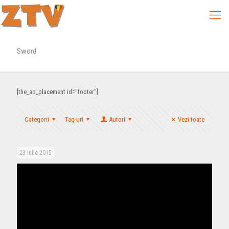
Sword
[the_ad_placement id="footer"]
Categorii
Tag-uri
Autori
Vezi toate
23 iulie 2015