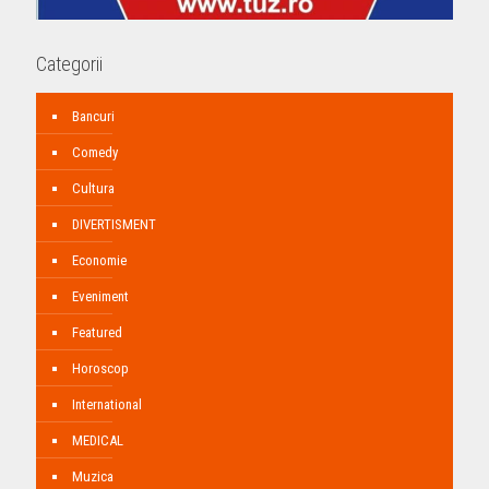
Categorii
Bancuri
Comedy
Cultura
DIVERTISMENT
Economie
Eveniment
Featured
Horoscop
International
MEDICAL
Muzica