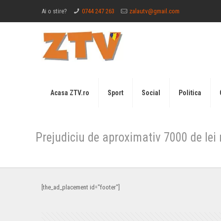
Ai o stire?
0744 247 263
zalautv@gmail.com
Acasa ZTV.ro
Sport
Social
Politica
Prejudiciu de aproximativ 7000 de lei r
[the_ad_placement id="footer"]