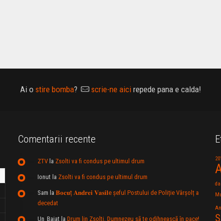
Ai o
stire bomba
?
scrie-ne aici
repede pana e calda!
Comentarii recente
E
20
ZTV
la
Zsolti va fi condus pe ultimul drum
A
Ionut
la
Zsolti va fi condus pe ultimul drum
da
Sam
la
𝐁𝐨𝐜𝐮ț 𝐀𝐧𝐝𝐫𝐞𝐢 𝐕𝐚𝐬𝐢𝐥e şeful Postului de Poliție Vârșolț a
Mu
decedat
An
S
Un_Baiat
la
Drum lin Zsolti. Dumnezeu sã te odihneascã în pace!