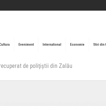
Cultura
Eveniment
International
Economie
Stiri din 
ecuperat de poliţiştii din Zalău