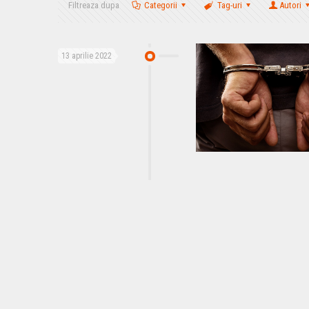
Filtreaza dupa
Categorii
Tag-uri
Autori
13 aprilie 2022