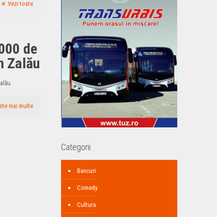
Vezi toate
7000 de
in Zalău
Zalău
ste mai multe
Categorii
Bancuri
Comedy
Cultura