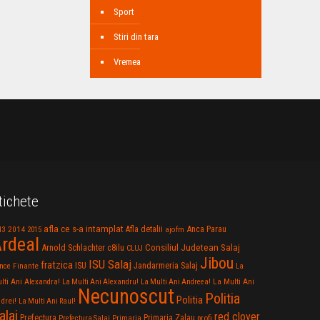
Sport
Stiri din tara
Vremea
tichete
afla ce s-a intamplat
Anca Parau
2014
Afla detalii
13
2015
ajofm
rdeal
Consiliul Judetean Salaj
Arnold Schlachter
c8ilu
CLUJ
Jibou
ISU Salaj
fratzica
Jandarmeria Salaj
Finante
ISU
nce
La
La Multi Ani
lti Ani Alexandra!
La Multi Ani Alexandru!
La Multi Ani Andreea!
Necunoscut
Politia
Politia
drei!
La Multi Ani Raul!
alaj
red clover
Prefectura
Primaria Zalau
profi
Prefectura Salaj
Primaria