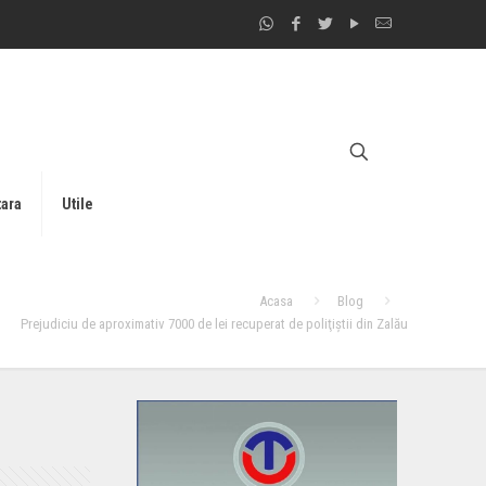
tara
Utile
Acasa
Blog
Prejudiciu de aproximativ 7000 de lei recuperat de poliţiştii din Zalău