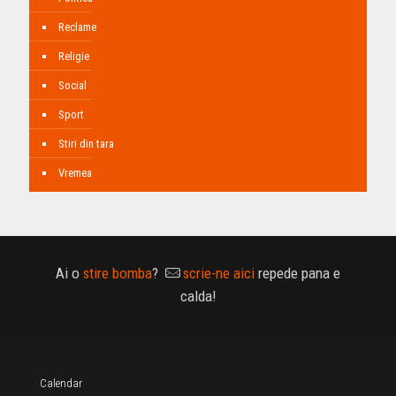
Reclame
Religie
Social
Sport
Stiri din tara
Vremea
Ai o
stire bomba
?
scrie-ne aici
repede pana e
calda!
Calendar