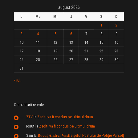
august 2026
L
Ma
Mi
J
V
S
D
1
2
3
4
5
6
7
8
9
10
11
12
13
14
15
16
17
18
19
20
21
22
23
24
25
26
27
28
29
30
31
« iul.
Comentarii recente
ZTV
la
Zsolti va fi condus pe ultimul drum
Ionut
la
Zsolti va fi condus pe ultimul drum
Sam
la
𝐁𝐨𝐜𝐮ț 𝐀𝐧𝐝𝐫𝐞𝐢 𝐕𝐚𝐬𝐢𝐥e şeful Postului de Poliție Vârșolț