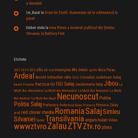
a decedat
Un_Baiat
la
Drum lin Zsolti. Dumnezeu sã te odihneascã în
pace!
Ember stela
la
Irina Rimes a încântat publicul din Şimleu
Silvaniei, la Bathory Fest
Etichete
afla ce s-a intamplat
Anca Parau
2014
Afla detalii
2013
2015
ajofm
Ardeal
Consiliul Judetean Salaj
Arnold Schlachter
c8ilu
CLUJ
Jibou
ISU Salaj
fratzica
Jandarmeria Salaj
Finante
ISU
dance
La
La Multi
Multi Ani Alexandra!
La Multi Ani Alexandru!
La Multi Ani Andreea!
Necunoscut
Politia
Ani Andrei!
La Multi Ani Raul!
Politia Salaj
Prefectura
Primaria Zalau
Prefectura Salaj
Primaria
Salaj
Romania
Simleu
red clover media
profi
Transilvania
Silvaniei
unguru bulan
Video
Spital
Zalau
ZTV
wwwztvro
Ztv.ro
ztvro