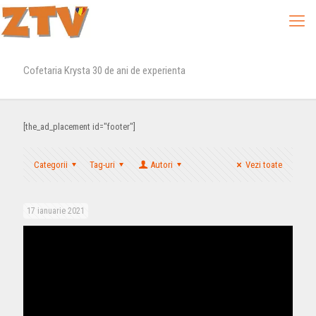
Cofetaria Krysta 30 de ani de experienta
[the_ad_placement id="footer"]
Categorii
Tag-uri
Autori
Vezi toate
17 ianuarie 2021