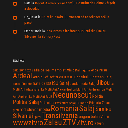
Sam
la
𝐁𝐨𝐜𝐮ț 𝐀𝐧𝐝𝐫𝐞𝐢 𝐕𝐚𝐬𝐢𝐥e şeful Postului de Poliție Vârșolț
a decedat
Un_Baiat
la
Drum lin Zsolti. Dumnezeu sã te odihneascã în
pace!
Ember stela
la
Irina Rimes a încântat publicul din Şimleu
Silvaniei, la Bathory Fest
Etichete
afla ce s-a intamplat
Anca Parau
2014
Afla detalii
2013
2015
ajofm
Ardeal
Consiliul Judetean Salaj
Arnold Schlachter
c8ilu
CLUJ
Jibou
ISU Salaj
fratzica
Jandarmeria Salaj
Finante
ISU
dance
La
La Multi
Multi Ani Alexandra!
La Multi Ani Alexandru!
La Multi Ani Andreea!
Necunoscut
Politia
Ani Andrei!
La Multi Ani Raul!
Politia Salaj
Prefectura
Primaria Zalau
Prefectura Salaj
Primaria
Salaj
Romania
Simleu
red clover media
profi
Transilvania
Silvaniei
unguru bulan
Video
Spital
Zalau
ZTV
wwwztvro
Ztv.ro
ztvro