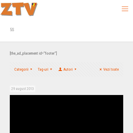
5S
[the_ad_placement id="footer"]
Categorii
Tag-uri
Autori
Vezi toate
29 august 2013