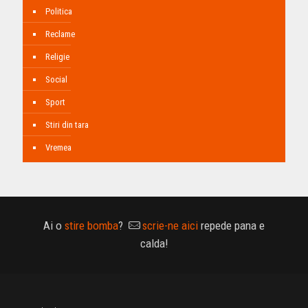
Politica
Reclame
Religie
Social
Sport
Stiri din tara
Vremea
Ai o
stire bomba
?
scrie-ne aici
repede pana e
calda!