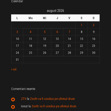
Calendar
august 2026
L
Ma
Mi
J
V
S
D
1
2
3
4
5
6
7
8
9
10
11
12
13
14
15
16
17
18
19
20
21
22
23
24
25
26
27
28
29
30
31
« iul.
Comentarii recente
ZTV
la
Zsolti va fi condus pe ultimul drum
Ionut
la
Zsolti va fi condus pe ultimul drum