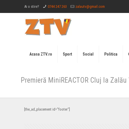
Ai o stire?
0744 247 263
zalautv@gmail.com
Acasa ZTV.ro
Sport
Social
Politica
Premieră MiniREACTOR Cluj la Zalău î
[the_ad_placement id="footer"]