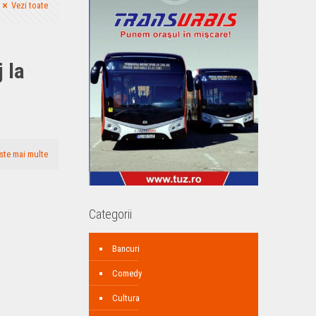
Vezi toate
 la
ste mai multe
Categorii
Bancuri
Comedy
Cultura