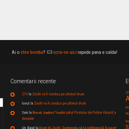
Ai o
stire bomba
?
scrie-ne aici
repede pana e calda!
Comentarii recente
E
20
ZTV
la
Zsolti va fi condus pe ultimul drum
A
Ionut
la
Zsolti va fi condus pe ultimul drum
da
Sam
la
𝐁𝐨𝐜𝐮ț 𝐀𝐧𝐝𝐫𝐞𝐢 𝐕𝐚𝐬𝐢𝐥e şeful Postului de Poliție Vârșolț a
Mu
decedat
An
S
Un_Baiat
la
Drum lin Zsolti. Dumnezeu sã te odihneascã în pace!