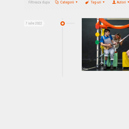
Filtreaza dupa
Categorii
Tag-uri
Autori
7 iulie 2022