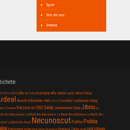
Sport
Stiri din tara
Vremea
tichete
afla ce s-a intamplat
Anca Parau
2014
Afla detalii
13
2015
ajofm
rdeal
Consiliul Judetean Salaj
Arnold Schlachter
c8ilu
CLUJ
Jibou
ISU Salaj
fratzica
Jandarmeria Salaj
Finante
ISU
nce
La
La Multi Ani
lti Ani Alexandra!
La Multi Ani Alexandru!
La Multi Ani Andreea!
Necunoscut
Politia
Politia
drei!
La Multi Ani Raul!
alaj
red clover
Prefectura
Primaria Zalau
profi
Prefectura Salaj
Primaria