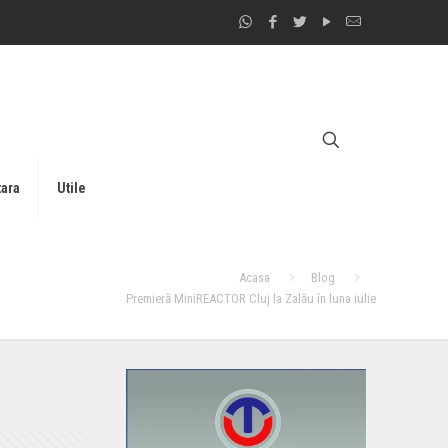
tara
Utile
Acasa
Blog
Premieră MiniREACTOR Cluj la Zalău în luna iulie