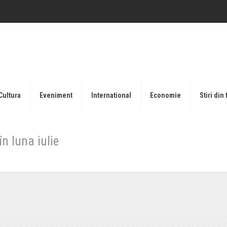
Cultura
Eveniment
International
Economie
Stiri din 
n luna iulie