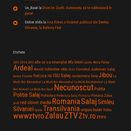
Un_Baiat
la
Drum lin Zsolti. Dumnezeu sã te odihneascã în
pace!
Ember stela
la
Irina Rimes a încântat publicul din Şimleu
Silvaniei, la Bathory Fest
Etichete
afla ce s-a intamplat
Anca Parau
2014
Afla detalii
2013
2015
ajofm
Ardeal
Consiliul Judetean Salaj
Arnold Schlachter
c8ilu
CLUJ
Jibou
ISU Salaj
fratzica
Jandarmeria Salaj
Finante
ISU
dance
La
La Multi
Multi Ani Alexandra!
La Multi Ani Alexandru!
La Multi Ani Andreea!
Necunoscut
Politia
Ani Andrei!
La Multi Ani Raul!
Politia Salaj
Prefectura
Primaria Zalau
Prefectura Salaj
Primaria
Salaj
Romania
Simleu
red clover media
profi
Transilvania
Silvaniei
unguru bulan
Video
Spital
Zalau
ZTV
wwwztvro
Ztv.ro
ztvro