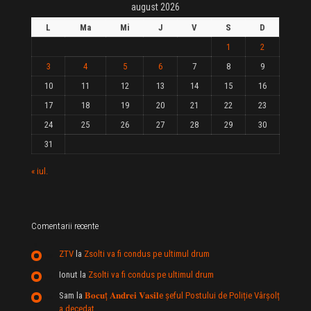
august 2026
L
Ma
Mi
J
V
S
D
1
2
3
4
5
6
7
8
9
10
11
12
13
14
15
16
17
18
19
20
21
22
23
24
25
26
27
28
29
30
31
« iul.
Comentarii recente
ZTV
la
Zsolti va fi condus pe ultimul drum
Ionut
la
Zsolti va fi condus pe ultimul drum
Sam
la
𝐁𝐨𝐜𝐮ț 𝐀𝐧𝐝𝐫𝐞𝐢 𝐕𝐚𝐬𝐢𝐥e şeful Postului de Poliție Vârșolț
a decedat