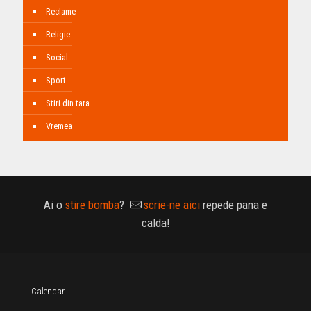
Reclame
Religie
Social
Sport
Stiri din tara
Vremea
Ai o
stire bomba
?
scrie-ne aici
repede pana e
calda!
Calendar