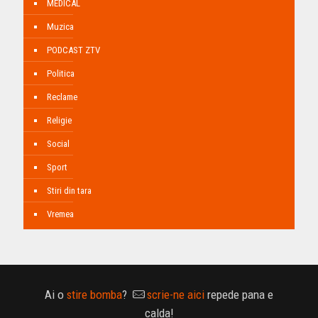
MEDICAL
Muzica
PODCAST ZTV
Politica
Reclame
Religie
Social
Sport
Stiri din tara
Vremea
Ai o
stire bomba
?
scrie-ne aici
repede pana e
calda!