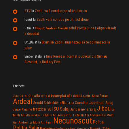
ZTV
la
Zsolti va fi condus pe ultimul drum
Ionut
la
Zsolti va fi condus pe ultimul drum
Sam
la
𝐁𝐨𝐜𝐮ț 𝐀𝐧𝐝𝐫𝐞𝐢 𝐕𝐚𝐬𝐢𝐥e şeful Postului de Poliție Vârșolț
a decedat
Un_Baiat
la
Drum lin Zsolti. Dumnezeu sã te odihneascã în
pace!
Ember stela
la
Irina Rimes a încântat publicul din Şimleu
Silvaniei, la Bathory Fest
Etichete
afla ce s-a intamplat
Anca Parau
2014
Afla detalii
2013
2015
ajofm
Ardeal
Consiliul Judetean Salaj
Arnold Schlachter
c8ilu
CLUJ
Jibou
ISU Salaj
fratzica
Jandarmeria Salaj
Finante
ISU
dance
La
La Multi
Multi Ani Alexandra!
La Multi Ani Alexandru!
La Multi Ani Andreea!
Necunoscut
Politia
Ani Andrei!
La Multi Ani Raul!
Politia Salaj
Prefectura
Primaria Zalau
Prefectura Salaj
Primaria