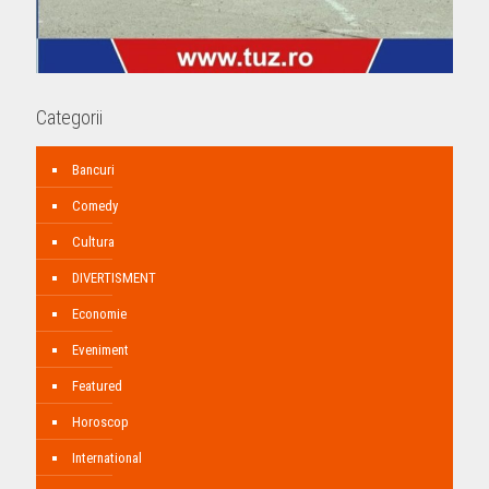
Categorii
Bancuri
Comedy
Cultura
DIVERTISMENT
Economie
Eveniment
Featured
Horoscop
International