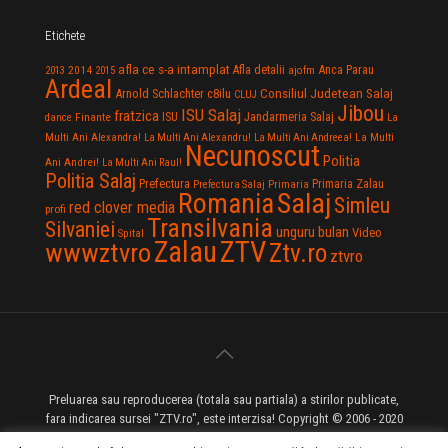
Etichete
afla ce s-a intamplat
Anca Parau
2014
Afla detalii
2013
2015
ajofm
Ardeal
Consiliul Judetean Salaj
Arnold Schlachter
c8ilu
CLUJ
Jibou
ISU Salaj
fratzica
Jandarmeria Salaj
Finante
ISU
dance
La
La Multi
Multi Ani Alexandra!
La Multi Ani Alexandru!
La Multi Ani Andreea!
Necunoscut
Politia
Ani Andrei!
La Multi Ani Raul!
Politia Salaj
Prefectura
Primaria Zalau
Prefectura Salaj
Primaria
Salaj
Romania
Simleu
red clover media
profi
Transilvania
Silvaniei
unguru bulan
Video
Spital
Zalau
ZTV
wwwztvro
Ztv.ro
ztvro
Preluarea sau reproducerea (totala sau partiala) a stirilor publicate,
fara indicarea sursei "ZTV.ro", este interzisa! Copyright © 2006 - 2020
ZTV.ro - Televiziune pe Internet - Zalau TV