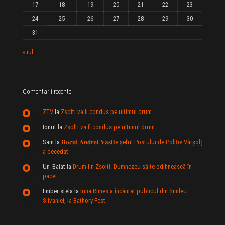
17
18
19
20
21
22
23
24
25
26
27
28
29
30
31
« iul.
Comentarii recente
ZTV
la
Zsolti va fi condus pe ultimul drum
Ionut
la
Zsolti va fi condus pe ultimul drum
Sam
la
𝐁𝐨𝐜𝐮ț 𝐀𝐧𝐝𝐫𝐞𝐢 𝐕𝐚𝐬𝐢𝐥e şeful Postului de Poliție Vârșolț
a decedat
Un_Baiat
la
Drum lin Zsolti. Dumnezeu sã te odihneascã în
pace!
Ember stela
la
Irina Rimes a încântat publicul din Şimleu
Silvaniei, la Bathory Fest