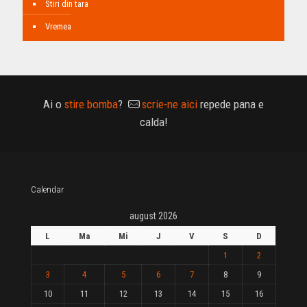
Stiri din tara
Vremea
Ai o
stire bomba
?
scrie-ne aici
repede pana e
calda!
Calendar
august 2026
L
Ma
Mi
J
V
S
D
1
2
3
4
5
6
7
8
9
10
11
12
13
14
15
16