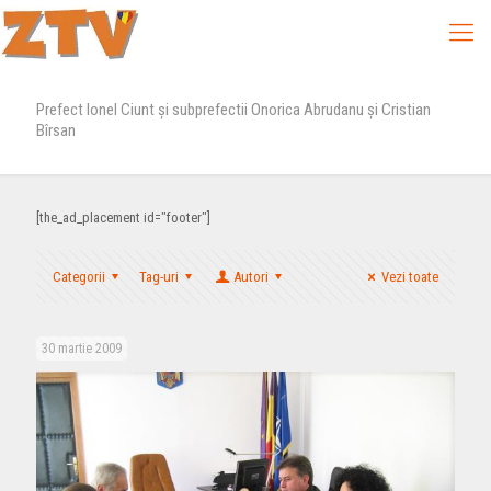
Prefect Ionel Ciunt şi subprefectii Onorica Abrudanu şi Cristian
Bîrsan
[the_ad_placement id="footer"]
Categorii
Tag-uri
Autori
Vezi toate
30 martie 2009