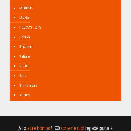
MEDICAL
Muzica
PODCAST ZTV
Politica
Reclame
Religie
Social
Sport
Stiri din tara
Vremea
Ai o
stire bomba
?
scrie-ne aici
repede pana e