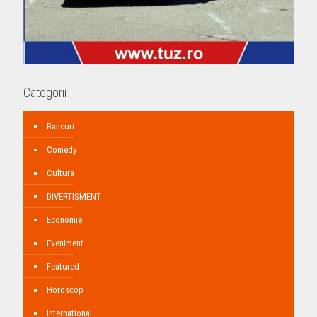
Categorii
Bancuri
Comedy
Cultura
DIVERTISMENT
Economie
Eveniment
Featured
Horoscop
International