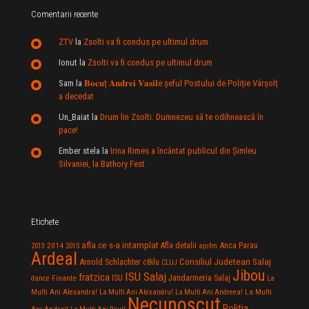
Comentarii recente
ZTV
la
Zsolti va fi condus pe ultimul drum
Ionut
la
Zsolti va fi condus pe ultimul drum
Sam
la
𝐁𝐨𝐜𝐮ț 𝐀𝐧𝐝𝐫𝐞𝐢 𝐕𝐚𝐬𝐢𝐥e şeful Postului de Poliție Vârșolț
a decedat
Un_Baiat
la
Drum lin Zsolti. Dumnezeu sã te odihneascã în
pace!
Ember stela
la
Irina Rimes a încântat publicul din Şimleu
Silvaniei, la Bathory Fest
Etichete
afla ce s-a intamplat
Anca Parau
2014
Afla detalii
2013
2015
ajofm
Ardeal
Consiliul Judetean Salaj
Arnold Schlachter
c8ilu
CLUJ
Jibou
ISU Salaj
fratzica
Jandarmeria Salaj
Finante
ISU
dance
La
La Multi
Multi Ani Alexandra!
La Multi Ani Alexandru!
La Multi Ani Andreea!
Necunoscut
Politia