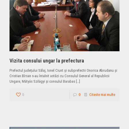
Vizita consului ungar la prefectura
Prefectul judeţului Sălaj, Ionel Ciunt şi subprefectii Onorica Abrudanu şi
Cristian Bîrsan s-au întalnit astăzi cu Consulul General al Republicii
Ungare, Mátyás Szilágyi şi consulul Barabas
[…]
0
0
Citeste mai multe