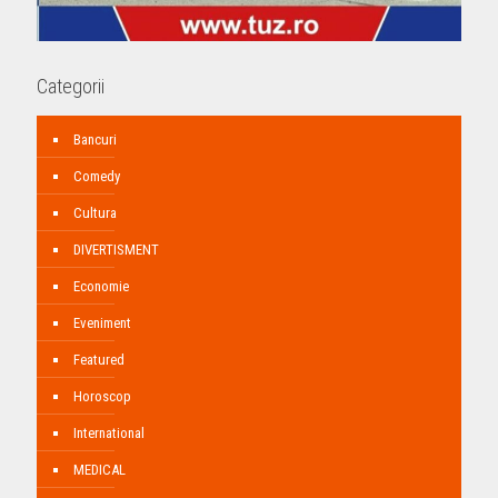
Categorii
Bancuri
Comedy
Cultura
DIVERTISMENT
Economie
Eveniment
Featured
Horoscop
International
MEDICAL