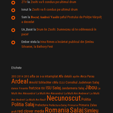
ZTV
la
Zsolti va fi condus pe ultimul drum
Ionut
la
Zsolti va fi condus pe ultimul drum
Sam
la
𝐁𝐨𝐜𝐮ț 𝐀𝐧𝐝𝐫𝐞𝐢 𝐕𝐚𝐬𝐢𝐥e şeful Postului de Poliție Vârșolț
a decedat
Un_Baiat
la
Drum lin Zsolti. Dumnezeu sã te odihneascã în
pace!
Ember stela
la
Irina Rimes a încântat publicul din Şimleu
Silvaniei, la Bathory Fest
Etichete
afla ce s-a intamplat
Anca Parau
2014
Afla detalii
2013
2015
ajofm
Ardeal
Consiliul Judetean Salaj
Arnold Schlachter
c8ilu
CLUJ
Jibou
ISU Salaj
fratzica
Jandarmeria Salaj
Finante
ISU
dance
La
La Multi
Multi Ani Alexandra!
La Multi Ani Alexandru!
La Multi Ani Andreea!
Necunoscut
Politia
Ani Andrei!
La Multi Ani Raul!
Politia Salaj
Prefectura
Primaria Zalau
Prefectura Salaj
Primaria
Salaj
Romania
Simleu
red clover media
profi