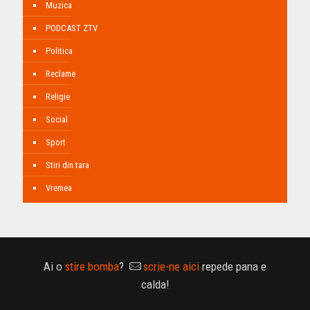
Muzica
PODCAST ZTV
Politica
Reclame
Religie
Social
Sport
Stiri din tara
Vremea
Ai o
stire bomba
?
scrie-ne aici
repede pana e
calda!