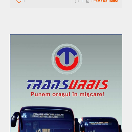
0
0
Citeste mai multe