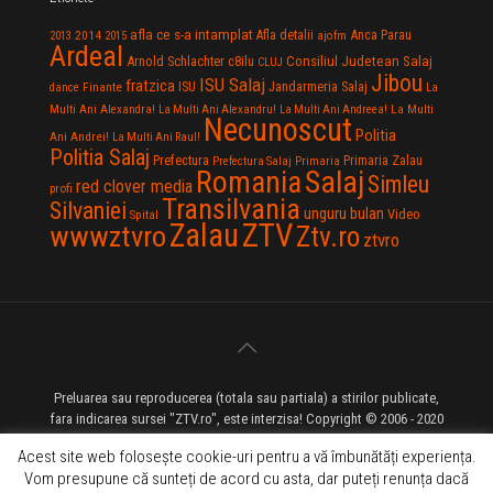
afla ce s-a intamplat
Anca Parau
2014
Afla detalii
2013
2015
ajofm
Ardeal
Consiliul Judetean Salaj
Arnold Schlachter
c8ilu
CLUJ
Jibou
ISU Salaj
fratzica
Jandarmeria Salaj
Finante
ISU
dance
La
La Multi
Multi Ani Alexandra!
La Multi Ani Alexandru!
La Multi Ani Andreea!
Necunoscut
Politia
Ani Andrei!
La Multi Ani Raul!
Politia Salaj
Prefectura
Primaria Zalau
Prefectura Salaj
Primaria
Salaj
Romania
Simleu
red clover media
profi
Transilvania
Silvaniei
unguru bulan
Video
Spital
Zalau
ZTV
wwwztvro
Ztv.ro
ztvro
Preluarea sau reproducerea (totala sau partiala) a stirilor publicate,
fara indicarea sursei "ZTV.ro", este interzisa! Copyright © 2006 - 2020
ZTV.ro - Televiziune pe Internet - Zalau TV
Acest site web folosește cookie-uri pentru a vă îmbunătăți experiența.
Vom presupune că sunteți de acord cu asta, dar puteți renunța dacă