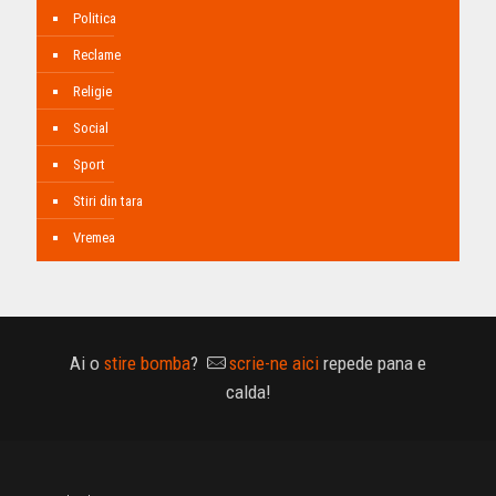
Politica
Reclame
Religie
Social
Sport
Stiri din tara
Vremea
Ai o
stire bomba
?
scrie-ne aici
repede pana e
calda!