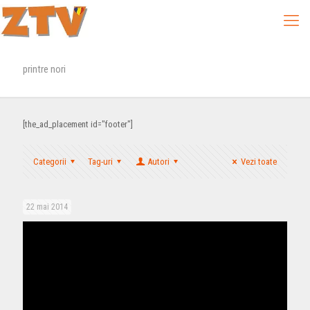
printre nori
[the_ad_placement id="footer"]
Categorii
Tag-uri
Autori
Vezi toate
22 mai 2014