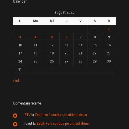
Calendar
august 2026
L
Ma
Mi
J
V
S
D
1
2
3
4
5
6
7
8
9
10
11
12
13
14
15
16
17
18
19
20
21
22
23
24
25
26
27
28
29
30
31
« iul.
Comentarii recente
ZTV
la
Zsolti va fi condus pe ultimul drum
Ionut
la
Zsolti va fi condus pe ultimul drum