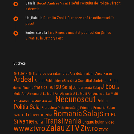
Sam
la
𝐁𝐨𝐜𝐮ț 𝐀𝐧𝐝𝐫𝐞𝐢 𝐕𝐚𝐬𝐢𝐥e şeful Postului de Poliție Vârșolț
a decedat
Un_Baiat
la
Drum lin Zsolti. Dumnezeu sã te odihneascã în
pace!
Ember stela
la
Irina Rimes a încântat publicul din Şimleu
Silvaniei, la Bathory Fest
Etichete
afla ce s-a intamplat
Anca Parau
2014
Afla detalii
2013
2015
ajofm
Ardeal
Consiliul Judetean Salaj
Arnold Schlachter
c8ilu
CLUJ
Jibou
ISU Salaj
fratzica
Jandarmeria Salaj
Finante
ISU
dance
La
La Multi
Multi Ani Alexandra!
La Multi Ani Alexandru!
La Multi Ani Andreea!
Necunoscut
Politia
Ani Andrei!
La Multi Ani Raul!
Politia Salaj
Prefectura
Primaria Zalau
Prefectura Salaj
Primaria
Salaj
Romania
Simleu
red clover media
profi
Transilvania
Silvaniei
unguru bulan
Video
Spital
Zalau
ZTV
wwwztvro
Ztv.ro
ztvro