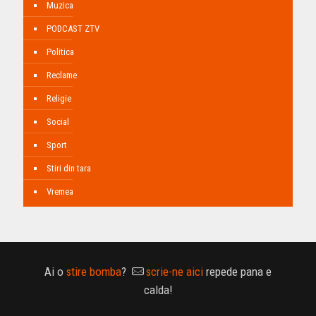
Muzica
PODCAST ZTV
Politica
Reclame
Religie
Social
Sport
Stiri din tara
Vremea
Ai o
stire bomba
?
scrie-ne aici
repede pana e
calda!