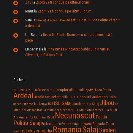
ZTV
la
Zsolti va fi condus pe ultimul drum
Ionut
la
Zsolti va fi condus pe ultimul drum
Sam
la
𝐁𝐨𝐜𝐮ț 𝐀𝐧𝐝𝐫𝐞𝐢 𝐕𝐚𝐬𝐢𝐥e şeful Postului de Poliție Vârșolț
a decedat
Un_Baiat
la
Drum lin Zsolti. Dumnezeu sã te odihneascã în
pace!
Ember stela
la
Irina Rimes a încântat publicul din Şimleu
Silvaniei, la Bathory Fest
Etichete
afla ce s-a intamplat
Anca Parau
2014
Afla detalii
2013
2015
ajofm
Ardeal
Consiliul Judetean Salaj
Arnold Schlachter
c8ilu
CLUJ
Jibou
ISU Salaj
fratzica
Jandarmeria Salaj
Finante
ISU
dance
La
La Multi
Multi Ani Alexandra!
La Multi Ani Alexandru!
La Multi Ani Andreea!
Necunoscut
Politia
Ani Andrei!
La Multi Ani Raul!
Politia Salaj
Prefectura
Primaria Zalau
Prefectura Salaj
Primaria
Salaj
Romania
Simleu
red clover media
profi