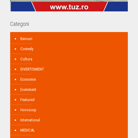
Categorii
Bancuri
Comedy
Cultura
DIVERTISMENT
Economie
Eveniment
Featured
Horoscop
International
MEDICAL