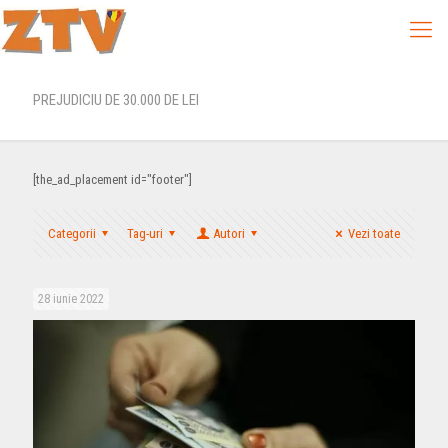
PREJUDICIU DE 30.000 DE LEI
[the_ad_placement id="footer"]
Categorii
Tag-uri
Autori
Vezi toate
28 iunie 2022