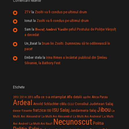
Comentarii recente
ZTV
la
Zsolti va fi condus pe ultimul drum
Ionut
la
Zsolti va fi condus pe ultimul drum
Sam
la
𝐁𝐨𝐜𝐮ț 𝐀𝐧𝐝𝐫𝐞𝐢 𝐕𝐚𝐬𝐢𝐥e şeful Postului de Poliție Vârșolț
a decedat
Un_Baiat
la
Drum lin Zsolti. Dumnezeu sã te odihneascã în
pace!
Ember stela
la
Irina Rimes a încântat publicul din Şimleu
Silvaniei, la Bathory Fest
Etichete
afla ce s-a intamplat
Anca Parau
2014
Afla detalii
2013
2015
ajofm
Ardeal
Consiliul Judetean Salaj
Arnold Schlachter
c8ilu
CLUJ
Jibou
ISU Salaj
fratzica
Jandarmeria Salaj
Finante
ISU
dance
La
La Multi
Multi Ani Alexandra!
La Multi Ani Alexandru!
La Multi Ani Andreea!
Necunoscut
Politia
Ani Andrei!
La Multi Ani Raul!