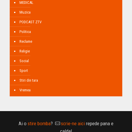
MEDICAL
Muzica
PODCAST ZTV
Politica
Reclame
Religie
Social
Sport
Stiri din tara
Vremea
Ai o
stire bomba
?
scrie-ne aici
repede pana e
calda!