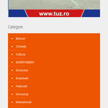
Categorii
Bancuri
Comedy
Cultura
DIVERTISMENT
Economie
Eveniment
Featured
Horoscop
International