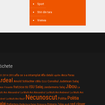
Sport
Stiri din tara
Vremea
tichete
afla ce s-a intamplat
Anca Parau
2014
Afla detalii
13
2015
ajofm
rdeal
Consiliul Judetean Salaj
Arnold Schlachter
c8ilu
CLUJ
Jibou
ISU Salaj
fratzica
Jandarmeria Salaj
Finante
ISU
nce
La
La Multi Ani
lti Ani Alexandra!
La Multi Ani Alexandru!
La Multi Ani Andreea!
Necunoscut
Politia
Politia
drei!
La Multi Ani Raul!
alaj
red clover
Prefectura
Primaria Zalau
profi
Prefectura Salaj
Primaria