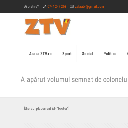
Ai o stire?
0744 247 263
zalautv@gmail.com
Acasa ZTV.ro
Sport
Social
Politica
A apărut volumul semnat de colonelul
[the_ad_placement id="footer"]