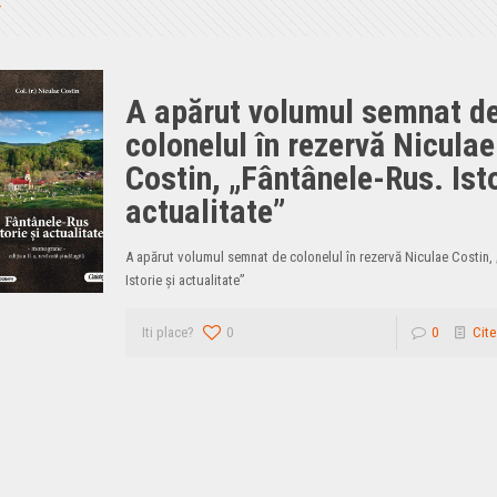
A apărut volumul semnat d
colonelul în rezervă Niculae
Costin, „Fântânele-Rus. Isto
actualitate”
A apărut volumul semnat de colonelul în rezervă Niculae Costin,
Istorie şi actualitate”
Iti place?
0
0
Cite