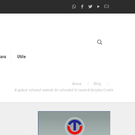
tara
Utile
Acasa
Blog
A apărut volumul semnat de colonelul în rezervă Niculae Costin