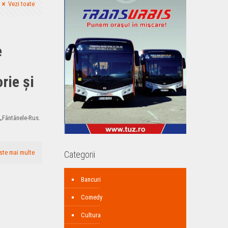
Vezi toate
e
rie şi
 „Fântânele-Rus.
ste mai multe
Categorii
Bancuri
Comedy
Cultura