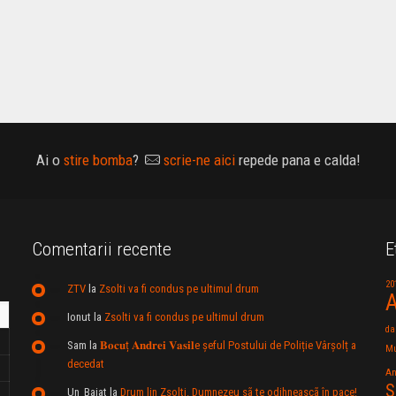
Ai o
stire bomba
?
scrie-ne aici
repede pana e calda!
Comentarii recente
E
20
ZTV
la
Zsolti va fi condus pe ultimul drum
A
Ionut
la
Zsolti va fi condus pe ultimul drum
da
Sam
la
𝐁𝐨𝐜𝐮ț 𝐀𝐧𝐝𝐫𝐞𝐢 𝐕𝐚𝐬𝐢𝐥e şeful Postului de Poliție Vârșolț a
Mu
decedat
An
S
Un_Baiat
la
Drum lin Zsolti. Dumnezeu sã te odihneascã în pace!