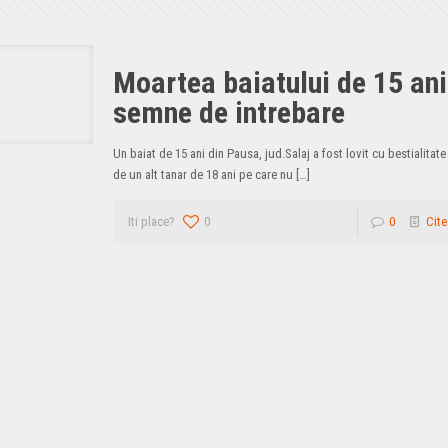
Moartea baiatului de 15 ani
semne de intrebare
Un baiat de 15 ani din Pausa, jud.Salaj a fost lovit cu bestialitat
de un alt tanar de 18 ani pe care nu
[…]
Iti place?
0
0
Cite