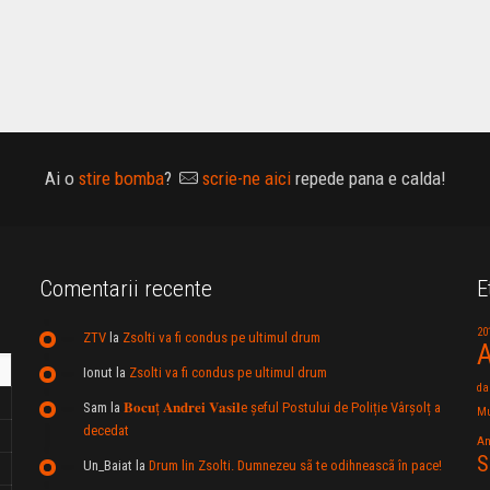
Ai o
stire bomba
?
scrie-ne aici
repede pana e calda!
Comentarii recente
E
20
ZTV
la
Zsolti va fi condus pe ultimul drum
A
Ionut
la
Zsolti va fi condus pe ultimul drum
da
Sam
la
𝐁𝐨𝐜𝐮ț 𝐀𝐧𝐝𝐫𝐞𝐢 𝐕𝐚𝐬𝐢𝐥e şeful Postului de Poliție Vârșolț a
Mu
decedat
An
S
Un_Baiat
la
Drum lin Zsolti. Dumnezeu sã te odihneascã în pace!