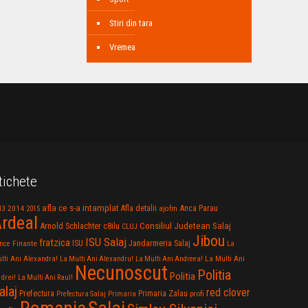
Stiri din tara
Vremea
tichete
afla ce s-a intamplat
Anca Parau
2014
Afla detalii
13
2015
ajofm
rdeal
Consiliul Judetean Salaj
Arnold Schlachter
c8ilu
CLUJ
Jibou
ISU Salaj
fratzica
Jandarmeria Salaj
Finante
ISU
nce
La
La Multi Ani
lti Ani Alexandra!
La Multi Ani Alexandru!
La Multi Ani Andreea!
Necunoscut
Politia
Politia
drei!
La Multi Ani Raul!
alaj
red clover
Prefectura
Primaria Zalau
profi
Prefectura Salaj
Primaria