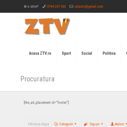
Ai o stire?
0744 247 263
zalautv@gmail.com
Acasa ZTV.ro
Sport
Social
Politica
Procuratura
[the_ad_placement id="footer"]
Filtreaza dupa
Categorii
Tag-uri
Autori