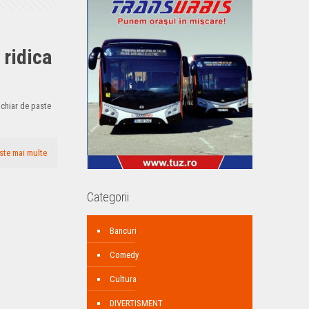
 ridica
e chiar de paste
ste mai multe
Categorii
Bancuri
Comedy
Cultura
DIVERTISMENT