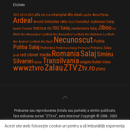
Etichete
afla ce s-a intamplat
Anca Parau
2014
Afla detalii
2013
2015
ajofm
Ardeal
Consiliul Judetean Salaj
Arnold Schlachter
c8ilu
CLUJ
Jibou
ISU Salaj
fratzica
Jandarmeria Salaj
Finante
ISU
dance
La
La Multi
Multi Ani Alexandra!
La Multi Ani Alexandru!
La Multi Ani Andreea!
Necunoscut
Politia
Ani Andrei!
La Multi Ani Raul!
Politia Salaj
Prefectura
Primaria Zalau
Prefectura Salaj
Primaria
Salaj
Romania
Simleu
red clover media
profi
Transilvania
Silvaniei
unguru bulan
Video
Spital
Zalau
ZTV
wwwztvro
Ztv.ro
ztvro
Preluarea sau reproducerea (totala sau partiala) a stirilor publicate,
fara indicarea sursei "ZTV.ro", este interzisa! Copyright © 2006 - 2020
ZTV.ro - Televiziune pe Internet - Zalau TV
Acest site web folosește cookie-uri pentru a vă îmbunătăți experiența.