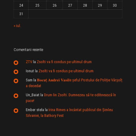
24
25
26
27
28
29
30
31
« iul.
Comentarii recente
ZTV
la
Zsolti va fi condus pe ultimul drum
Ionut
la
Zsolti va fi condus pe ultimul drum
Sam
la
𝐁𝐨𝐜𝐮ț 𝐀𝐧𝐝𝐫𝐞𝐢 𝐕𝐚𝐬𝐢𝐥e şeful Postului de Poliție Vârșolț
a decedat
Un_Baiat
la
Drum lin Zsolti. Dumnezeu sã te odihneascã în
pace!
Ember stela
la
Irina Rimes a încântat publicul din Şimleu
Silvaniei, la Bathory Fest