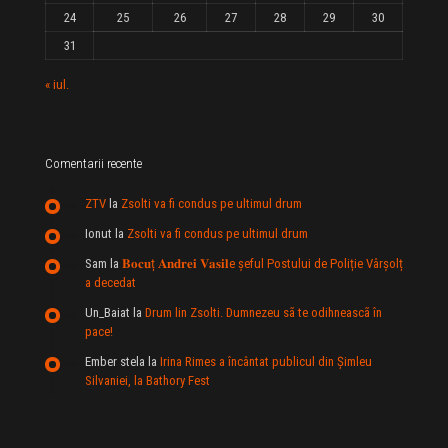
24
25
26
27
28
29
30
31
« iul.
Comentarii recente
ZTV
la
Zsolti va fi condus pe ultimul drum
Ionut
la
Zsolti va fi condus pe ultimul drum
Sam
la
𝐁𝐨𝐜𝐮ț 𝐀𝐧𝐝𝐫𝐞𝐢 𝐕𝐚𝐬𝐢𝐥e şeful Postului de Poliție Vârșolț
a decedat
Un_Baiat
la
Drum lin Zsolti. Dumnezeu sã te odihneascã în
pace!
Ember stela
la
Irina Rimes a încântat publicul din Şimleu
Silvaniei, la Bathory Fest