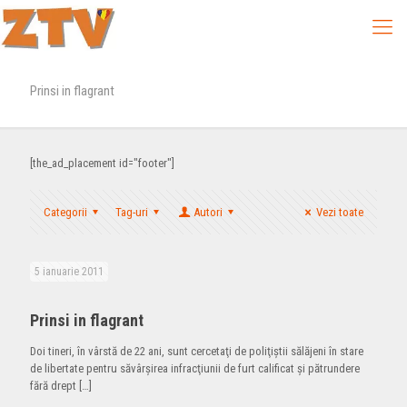
Prinsi in flagrant
[the_ad_placement id="footer"]
Categorii
Tag-uri
Autori
Vezi toate
5 ianuarie 2011
Prinsi in flagrant
Doi tineri, în vârstă de 22 ani, sunt cercetaţi de poliţiştii sălăjeni în stare
de libertate pentru săvârşirea infracţiunii de furt calificat şi pătrundere
fără drept
[…]