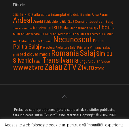
Etichete
afla ce s-a intamplat
Anca Parau
2014
Afla detalii
2013
2015
ajofm
Ardeal
Consiliul Judetean Salaj
Arnold Schlachter
c8ilu
CLUJ
Jibou
ISU Salaj
fratzica
Jandarmeria Salaj
Finante
ISU
dance
La
La Multi
Multi Ani Alexandra!
La Multi Ani Alexandru!
La Multi Ani Andreea!
Necunoscut
Politia
Ani Andrei!
La Multi Ani Raul!
Politia Salaj
Prefectura
Primaria Zalau
Prefectura Salaj
Primaria
Salaj
Romania
Simleu
red clover media
profi
Transilvania
Silvaniei
unguru bulan
Video
Spital
Zalau
ZTV
wwwztvro
Ztv.ro
ztvro
Preluarea sau reproducerea (totala sau partiala) a stirilor publicate,
fara indicarea sursei "ZTV.ro", este interzisa! Copyright © 2006 - 2020
ZTV.ro - Televiziune pe Internet - Zalau TV
Acest site web folosește cookie-uri pentru a vă îmbunătăți experiența.